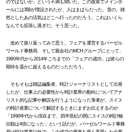
のではないか」という不満も聞いた。この改装でメインホ
ールには3階が増設されたが、人はまばらだった。昔の、雑
然としたあの活気はどこへ行ったのだろう。これはいくら
なんでも拡張し過ぎだ。そう思った。
改めて振り返ってみて思う。フェアを運営するバーゼル
ワールド事務局、そして親会社のMCHグループにとって、
1990年代から2014年ごろまでの「フェアの成功」は彼らの
期待を遥かに超えるものだっただろう。
そもそもは雑誌編集者、時計ジャーナリストとして出発
したが、仕事上の必要性から時計業界の動向についてアナ
リスト的な記事や解説を行うようになった筆者が、スイス
の時計産業について解説するときにまずお伝えするのが
「1990年代から現在まで、四半世紀の間にスイスの時計輸
出額は4倍になった」という話だが、バーゼルワールド事務
局は時計業界以外で、この成功の恩恵を最も享受した企業