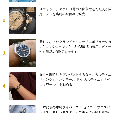
スウォッチ、アポロ11号の月面着陸をたたえる限
定モデルを当時の金価格で発売
2
新しくなったグランドセイコー「エボリューショ
ン9 コレクション」Ref.SLGB015の着用レビュー
から製品の“価値”を考える
3
女性へ腕時計をプレゼントするなら。カルティエ
「タンク」「パンテール ドゥ カルティエ」「ベ
ニュワール」を勧める
4
日本代表の本格ダイバーズ！ セイコー プロスペ
ックス「マリンマスター」で手元に品格と冒険心