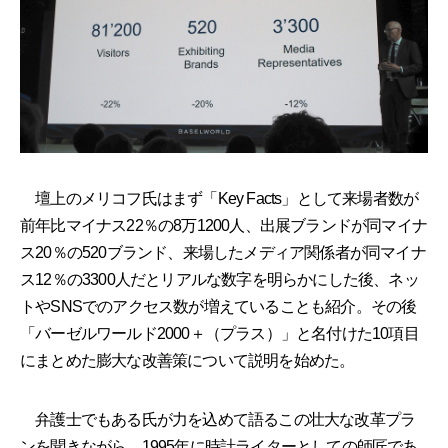
壇上のメリコフ氏はまず「Key Facts」として来場者数が
前年比マイナス22％の8万1200人、出展ブランドが同マイナ
ス20％の520ブランド、来場したメディア関係者が同マイナ
ス12％の3300人だとリアルな数字を明らかにした後、ネッ
トやSNSでのアクセス数が増えていることも紹介。その後
「バーゼルワールド2000＋（プラス）」と名付けた10項目
にまとめた膨大な改善策について説明を始めた。
弁護士でもある氏が力を込めて語るこの壮大な改革プラ
ンを聞きながら、1995年に時計ライターとしての師匠であ