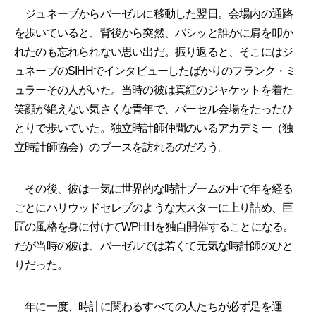
ジュネーブからバーゼルに移動した翌日。会場内の通路
を歩いていると、背後から突然、バシッと誰かに肩を叩か
れたのも忘れられない思い出だ。振り返ると、そこにはジ
ュネーブのSIHHでインタビューしたばかりのフランク・ミ
ュラーその人がいた。当時の彼は真紅のジャケットを着た
笑顔が絶えない気さくな青年で、バーセル会場をたったひ
とりで歩いていた。独立時計師仲間のいるアカデミー（独
立時計師協会）のブースを訪れるのだろう。
その後、彼は一気に世界的な時計ブームの中で年を経る
ごとにハリウッドセレブのような大スターに上り詰め、巨
匠の風格を身に付けてWPHHを独自開催することになる。
だが当時の彼は、バーゼルでは若くて元気な時計師のひと
りだった。
年に一度、時計に関わるすべての人たちが必ず足を運