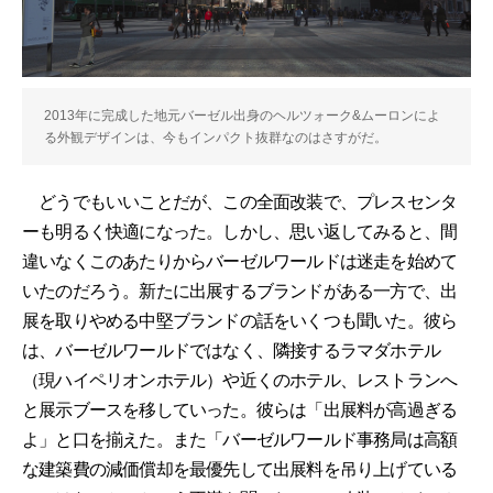
2013年に完成した地元バーゼル出身のヘルツォーク&ムーロンによ
る外観デザインは、今もインパクト抜群なのはさすがだ。
どうでもいいことだが、この全面改装で、プレスセンタ
ーも明るく快適になった。しかし、思い返してみると、間
違いなくこのあたりからバーゼルワールドは迷走を始めて
いたのだろう。新たに出展するブランドがある一方で、出
展を取りやめる中堅ブランドの話をいくつも聞いた。彼ら
は、バーゼルワールドではなく、隣接するラマダホテル
（現ハイペリオンホテル）や近くのホテル、レストランへ
と展示ブースを移していった。彼らは「出展料が高過ぎる
よ」と口を揃えた。また「バーゼルワールド事務局は高額
な建築費の減価償却を最優先して出展料を吊り上げている