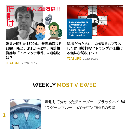
消えた時計約1700本、被害総額は約
31％だったのに、なぜ8％もプラス
28億円相当。あれから2年、時計投
した!? “時計好き”トランプが仕掛け
資詐欺「トケマッチ事件」の教訓と
る無法な関税イジメ
は？
FEATURE
2025.10.02
FEATURE
2026.03.17
WEEKLY
MOST VIEWED
着用して分かったチューダー「ブラックベイ 54
“ラグーンブルー”」の“保守”と“挑戦”の姿勢
1