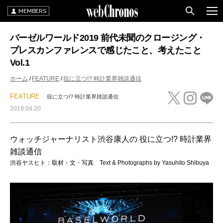
MEMBERS
バーゼルワールド2019 前代未聞のクロージング・
プレスカンファレンスで感じたこと、考えたこと
Vol.1
ホーム
FEATURE
役に立つ!? 時計業界雑談通信
FEATURE
役に立つ!? 時計業界雑談通信
2019.04.20
ウォッチジャーナリスト渋谷康人の 役に立つ!? 時計業界
雑談通信
渋谷ヤスヒト：取材・文・写真 Text & Photographs by Yasuhito Shibuya