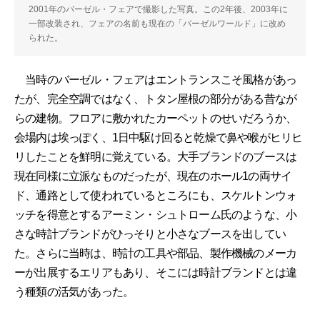
2001年のバーゼル・フェアで撮影した写真。この2年後、2003年に
一部改装され、フェアの名前も現在の「バーゼルワールド」に改め
られた。
当時のバーゼル・フェアはエントランスこそ風格があっ
たが、完全空調ではなく、トタン屋根の部分がある昔なが
らの建物。フロアに敷かれたカーペットのせいだろうか、
会場内は埃っぽく、1日中駆け回ると乾燥で鼻や喉がヒリヒ
リしたことを鮮明に覚えている。大手ブランドのブースは
現在同様に立派なものだったが、現在のホール1の両サイ
ド、通路として使われているところにも、スケルトンウォ
ッチを得意とするアーミン・シュトローム氏のような、小
さな時計ブランドがひっそりと小さなブースを出してい
た。さらに当時は、時計の工具や部品、製作機械のメーカ
ーが出展するエリアもあり、そこには時計ブランドとは違
う種類の活気があった。