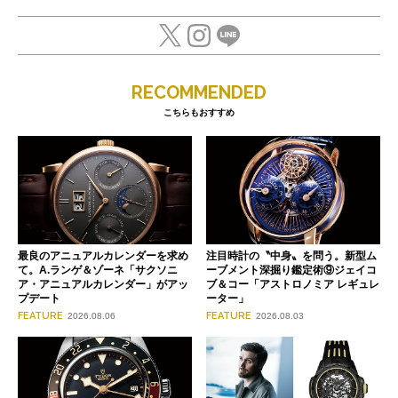
RECOMMENDED
こちらもおすすめ
最良のアニュアルカレンダーを求め
注目時計の〝中身〟を問う。新型ム
て。A.ランゲ＆ゾーネ「サクソニ
ーブメント深掘り鑑定術⑨ジェイコ
ア・アニュアルカレンダー」がアッ
ブ＆コー「アストロノミア レギュレ
プデート
ーター」
FEATURE
FEATURE
2026.08.06
2026.08.03