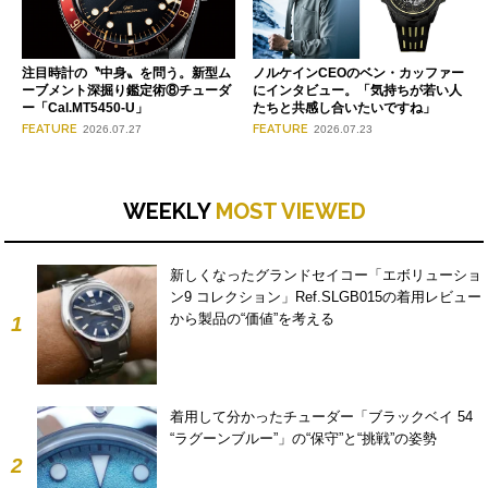
注目時計の〝中身〟を問う。新型ム
ノルケインCEOのベン・カッファー
ーブメント深掘り鑑定術⑧チューダ
にインタビュー。「気持ちが若い人
ー「Cal.MT5450-U」
たちと共感し合いたいですね」
FEATURE
FEATURE
2026.07.27
2026.07.23
WEEKLY
MOST VIEWED
新しくなったグランドセイコー「エボリューショ
ン9 コレクション」Ref.SLGB015の着用レビュー
から製品の“価値”を考える
1
着用して分かったチューダー「ブラックベイ 54
“ラグーンブルー”」の“保守”と“挑戦”の姿勢
2