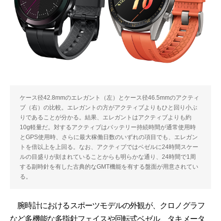
ケース径42.8mmのエレガント（左）とケース径46.5mmのアクティ
ブ（右）の比較。エレガントの方がアクティブよりもひと回り小ぶ
りであることが分かる。結果、エレガントはアクティブよりも約
10g軽量だ。対するアクティブはバッテリー持続時間が通常使用時
とGPS使用時、さらに最大稼働日数のいずれの項目でも、エレガン
トを倍以上を上回る。なお、アクティブではベゼルに24時間スケー
ルの目盛りが刻まれていることからも明らかな通り、24時間で1周
する副時針を有した古典的なGMT機能を有する盤面が用意されてい
る。
腕時計におけるスポーツモデルの外観が、クロノグラフ
など多機能な多指針フェイスや回転式ベゼル、タキメータ