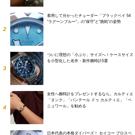
着用して分かったチューダー「ブラックベイ 54
“ラグーンブルー”」の“保守”と“挑戦”の姿勢
2
ついに理想の「小ぶり」サイズへ！ケースサイズ
を小型化した名作・新作腕時計5選
3
女性へ腕時計をプレゼントするなら。カルティエ
「タンク」「パンテール ドゥ カルティエ」「ベ
ニュワール」を勧める
4
日本代表の本格ダイバーズ！ セイコー プロスペ