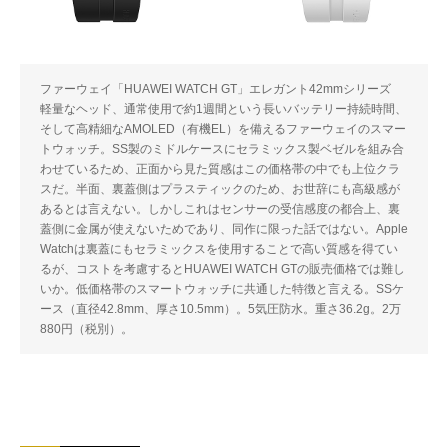
ファーウェイ「HUAWEI WATCH GT」エレガント42mmシリーズ
軽量なヘッド、通常使用で約1週間という長いバッテリー持続時間、
そして高精細なAMOLED（有機EL）を備えるファーウェイのスマー
トウォッチ。SS製のミドルケースにセラミックス製ベゼルを組み合
わせているため、正面から見た質感はこの価格帯の中でも上位クラ
スだ。半面、裏蓋側はプラスティックのため、お世辞にも高級感が
あるとは言えない。しかしこれはセンサーの受信感度の都合上、裏
蓋側に金属が使えないためであり、同作に限った話ではない。Apple
Watchは裏蓋にもセラミックスを使用することで高い質感を得てい
るが、コストを考慮するとHUAWEI WATCH GTの販売価格では難し
いか。低価格帯のスマートウォッチに共通した特徴と言える。SSケ
ース（直径42.8mm、厚さ10.5mm）。5気圧防水。重さ36.2g。2万
880円（税別）。