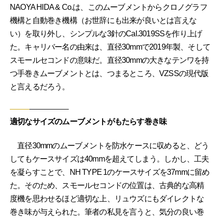
NAOYA HIDA & Co.は、このムーブメントからクロノグラフ
機構と自動巻き機構（お世辞にも出来が良いとは言えな
い）を取り外し、シンプルな3針のCal.3019SSを作り上げ
た。キャリバー名の由来は、直径30mmで2019年製、そして
スモールセコンドの意味だ。直径30mmの大きなテンワを持
つ手巻きムーブメントとは、つまるところ、VZSSの現代版
と言えるだろう。
適切なサイズのムーブメントがもたらす巻き味
直径30mmのムーブメントを防水ケースに収めると、どう
してもケースサイズは40mmを超えてしまう。しかし、工夫
を凝らすことで、NH TYPE 1のケースサイズを37mmに留め
た。そのため、スモールセコンドの位置は、古典的な高精
度機を思わせるほど適切な上、リュウズにもダイレクトな
巻き味が与えられた。筆者の私見を言うと、気分の良い巻