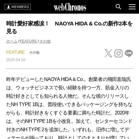
MEMBERS
時計愛好家感涙！ NAOYA HIDA & Co.の新作2本を
見る
ホーム
FEATURE
その他
FEATURE
その他
2020.04.16
昨年デビューしたNAOYA HIDA & Co.。創業者の飛田直哉氏
は、ウォッチビジネスで長い経験を持つ一方、筋金入りの
時計好きとしても知られる人物だ。そんな彼のリリースし
たNH TYPE 1Bは、普段使いできるパッケージングを持ちな
がらも、時計好きをくすぐる要素に満ちた時計だ。2020年
は、そのNH TYPE 1Bを小改良。加えて、センターセコンド
付きのNH TYPE 2を追加した。いずれも、旧作に増してデ
ィテールが揃っており、時計としてのまとまりが増してい