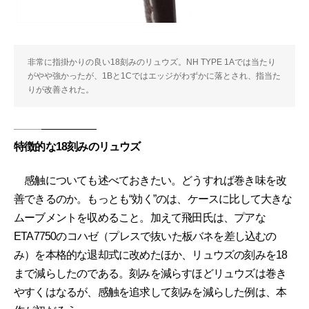
非常に指掛かりの良い18刻みのリュウズ。NH TYPE 1Aでは当たり
がやや強かったが、1Bと1Cではエッジがわずかに落とされ、指当た
りが改善された。
特徴的な18刻みのリュウズ
感触についても述べておきたい。どうすれば巻き味を改
善できるのか。もっとも“効く”のは、ケースに比して大きな
ムーブメントを収めること。加えて飛田氏は、プアな
ETA7750のコハゼ（プレスで抜いた板バネを差し込むの
み）を本格的な退却式に改めたほか、リュウズの刻みを18
まで減らしたのである。刻みを減らすほどリュウズは巻き
やすくはなるが、感触を追求して刻みを減らした例は、本