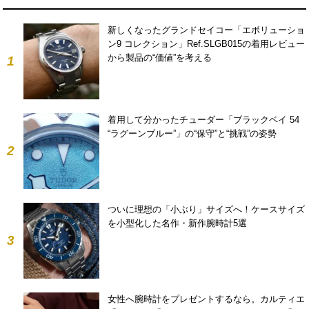
新しくなったグランドセイコー「エボリューショ
ン9 コレクション」Ref.SLGB015の着用レビュー
から製品の“価値”を考える
1
着用して分かったチューダー「ブラックベイ 54
“ラグーンブルー”」の“保守”と“挑戦”の姿勢
2
ついに理想の「小ぶり」サイズへ！ケースサイズ
を小型化した名作・新作腕時計5選
3
女性へ腕時計をプレゼントするなら。カルティエ