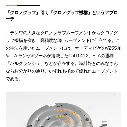
「クロノグラフ」引く「クロノグラフ機構」というアプロ
ーチ
テンワの大きなクロノグラフムーブメントからクロノグ
ラフ機構を省き、高精度な3針ムーブメントに仕立てる。こ
の手法を用いたムーブメントには、オーデマ ピゲのVZSS系
や、A.ランゲ&ゾーネが搭載したCal.L041.2、ETAの通称
「バルグランジュ」などが存在する。時計好きのみなさん
ならお分かりの通り、いずれも極めて優れたムーブメント
である。