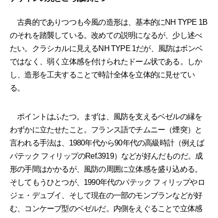
古典的でありつつも今風の造形は、基本的にNH TYPE 1B
のそれを踏襲している。改めての説明になるが、少し述べ
たい。クラシカルに見えるNH TYPE 1だが、風防はボンベ
ではなく、弱く立体感を付けられたドーム状である。しか
し、造形を工夫することで時計全体を立体的に見せてい
る。
ポイントはふたつ。まずは、風防を支えるベゼルの縁を
わずかに立たせたこと。フランス語でチムニー（煙突）と
言われる手法は、1980年代から90年代の高級時計（例えば
パテック フィリップのRef.3919）などが好んだものだ。成
形の手間はかかるが、風防の周囲に立体感を盛り込める。
そしてもうひとつが、1990年代のパテック フィリップやロ
ジェ・デュブイ、そして現在の一部のモンブランなどが好
む、コンケーブ型のベゼルだ。内側をえぐることで立体感