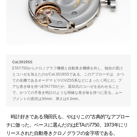
Cal.3019SS
ETA7750からクロノグラフ機構と自動巻き機構を外し、独自の受け
とコハゼを加えたのがCal.3019SSである。このアプローチは、かつ
ての名機であるオーデマ ピゲのVZSS系などにまったく同じだ。プ
アな巻き味を持つETA7750だが、退却式のコハゼを合わせること
で、かつての手巻き時計のような明確な巻き味を持つに至る。ムー
ブメントの直径は30mm、厚さは4.3mm。
時計好きである飛田氏も、やはりこの“古典的”なアプロー
チに倣った。ベースに選んだのはETAの7750。1973年にリ
リースされた自動巻きクロノグラフの金字塔である。