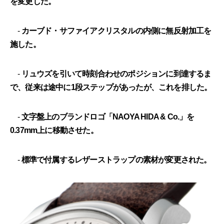
を変更した。
-
カーブド・サファイアクリスタルの内側に無反射加工を
施した。
-
リュウズを引いて時刻合わせのポジションに到達するま
で、従来は途中に1段ステップがあったが、これを排した。
-
文字盤上のブランドロゴ「NAOYA HIDA & Co.」を
0.37mm上に移動させた。
-
標準で付属するレザーストラップの素材が変更された。