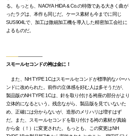
る。もっとも、NAOYA HIDA & Co.の特徴である大きく曲が
ったラグは、本作も同じだ。ケース素材も今までに同じ
SUS904Lで、加工は微細加工機を導入した精密加工会社に
よるものだ。
スモールセコンドの袴は金に！
また、NH TYPE 1Cはスモールセコンドが標準的なバーハ
ンドに改められた。前作の立体感を好む人は多そうだが、
製品版のNH TYPE 1Cは、針を取り付ける袴座の部分がより
立体的になるという。残念ながら、製品版を見ていないた
め、正確には分からないが、造形のメリハリは増すはず
だ。また、スモールセコンドを取り付ける袴の素材が真鍮
から金（！）に変更された。もっとも、この変更はNH