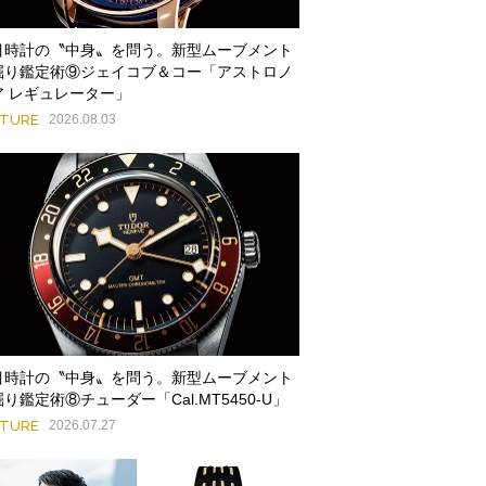
目時計の〝中身〟を問う。新型ムーブメント
掘り鑑定術⑨ジェイコブ＆コー「アストロノ
ア レギュレーター」
ATURE
2026.08.03
目時計の〝中身〟を問う。新型ムーブメント
り鑑定術⑧チューダー「Cal.MT5450-U」
ATURE
2026.07.27