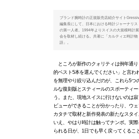
ブランド腕時計の正規販売店紹介サイトGressiv
編集長にして、日本における時計ジャーナリス
の第一人者。1994年よりスイスの大規模時計
会を取材し続ける。共著に「カルティエ時計物
語」。
ところが新作のクォリティは例年通りど
的ベスト5本を選んでください」と言わ
を無理やり絞り込んだのが、これら5つ
ルな復刻版とスティールのスポーティー
う。また、現地スイスに行けないのは寂
ビューができることが分かったり、ウェ
カタチで取材と新作発表の新たなスタイ
いえ、やはり時計は触ってナンボ。実際
られる日が、1日でも早く戻ってくるこ