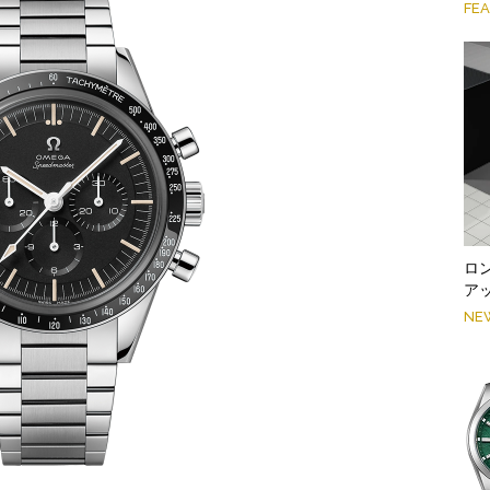
FE
ロ
ア
NE