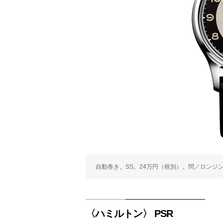
自動巻き。SS。24万円（税別）。問／ロンジン Tel.
〈ハミルトン〉 PSR