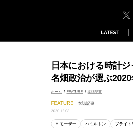
LATEST
日本における時計ジ
名畑政治が選ぶ202
ホーム
FEATURE
本誌記事
FEATURE
本誌記事
2020.12.08
H.モーザー
ハミルトン
ブライト