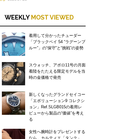
WEEKLY
MOST VIEWED
着用して分かったチューダー
「ブラックベイ 54 “ラグーンブ
ルー”」の“保守”と“挑戦”の姿勢
スウォッチ、アポロ11号の月面
着陸をたたえる限定モデルを当
時の金価格で発売
新しくなったグランドセイコー
「エボリューション9 コレクシ
ョン」Ref.SLGB015の着用レ
ビューから製品の“価値”を考え
る
女性へ腕時計をプレゼントする
なら。カルティエ「タンク」