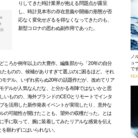
りしてきた時計業界が抱える問題点が露呈
し、時計見本市の存在意義や開催の形態が否
e
応なく変化せざるを得なくなってきたのも、
ト
新型コロナの思わぬ副作用であった。
展示
ノ
ュ
ころか例年以上の大豊作。編集部から「20年の自分
で
れたものの、候補がありすぎて選ぶのに困るほど。それ
FE
のモデル。いずれ劣らぬ20年の話題作だが、改めてリア
モデルが人気なんだな、と分かる布陣ではないかと思
しいものの、海外ブランドのCEOとリモートでインタ
ブを活用した新作発表イベントが実現したり、意外な
ルの可能性が開けたことも、望外の収穫だった。とは
に手に取って、腕に装着してみたリアルな感覚を伝え
とを願わずにはいられない。