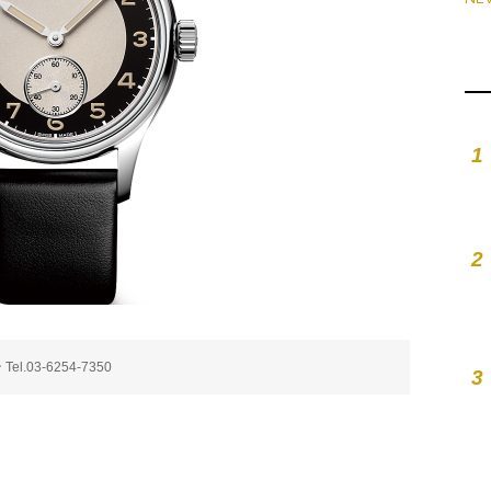
1
2
03-6254-7350
3