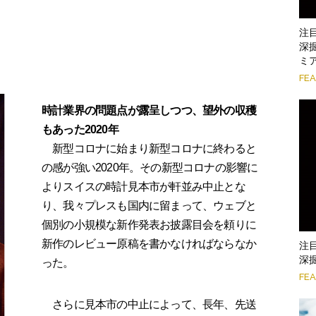
注
深
ミ
FE
時計業界の問題点が露呈しつつ、望外の収穫
もあった2020年
新型コロナに始まり新型コロナに終わると
の感が強い2020年。その新型コロナの影響に
よりスイスの時計見本市が軒並み中止とな
り、我々プレスも国内に留まって、ウェブと
個別の小規模な新作発表お披露目会を頼りに
新作のレビュー原稿を書かなければならなか
注
深掘
った。
FE
さらに見本市の中止によって、長年、先送