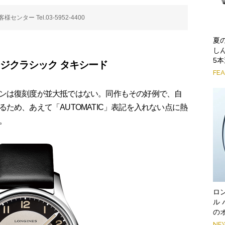
ター Tel.03-5952-4400
夏
し
5
ージクラシック タキシード
FE
ンは復刻度が並大抵ではない。同作もその好例で、自
ため、あえて「AUTOMATIC」表記を入れない点に熱
。
ロ
ル
の
NE