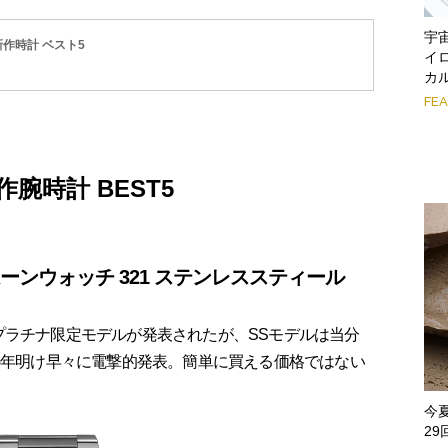
宇
新作時計 ベスト5
イ
カ
FE
腕時計 BEST5
ーンウォッチ 321 ステンレススティール
、まずプラチナ限定モデルが発表されたが、SSモデルは当分
年の年明け早々に電撃的発表。簡単に買える価格ではない
今
2