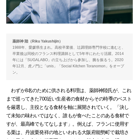
薬師神 陸（Riku Yakushijin）
1988年、愛媛県生まれ。高校卒業後、辻調理師専門学校に進むと、
卒業後は同校のフランス料理講師として5年半にわたり活躍。2014
年には「SUGALABO」の立ち上げから参加し、腕を振るう。2020
年12月、虎ノ門に「unis」「Social Kitchen Toranomon」をオープ
ン。
わずか8名のために供される料理は、薬師神陸氏が、これ
まで巡ってきた700近い生産者の食材からその時季のベスト
を厳選し、主役となる食材を軸に展開されていく。「決し
て未知の味わいではなく、誰もが食べたことのある食材で
すが、最高峰でもてなします」。例えば、フランに使用す
る栗は、丹波栗発祥の地といわれる大阪府能勢町で栽培さ