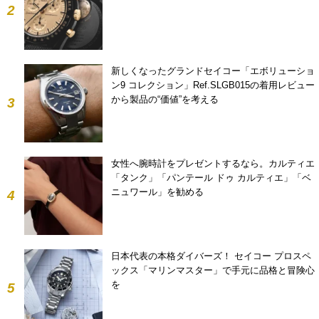
2
新しくなったグランドセイコー「エボリューショ
ン9 コレクション」Ref.SLGB015の着用レビュー
から製品の“価値”を考える
3
女性へ腕時計をプレゼントするなら。カルティエ
「タンク」「パンテール ドゥ カルティエ」「ベ
ニュワール」を勧める
4
日本代表の本格ダイバーズ！ セイコー プロスペ
ックス「マリンマスター」で手元に品格と冒険心
を
5