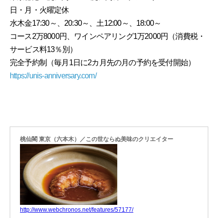
日・月・火曜定休
水木金17:30～、20:30～、土12:00～、18:00～
コース2万8000円、ワインペアリング1万2000円（消費税・
サービス料13％別）
完全予約制（毎月1日に2カ月先の月の予約を受付開始）
https://unis-anniversary.com/
桃仙閣 東京（六本木）／この世ならぬ美味のクリエイター
http://www.webchronos.net/features/57177/