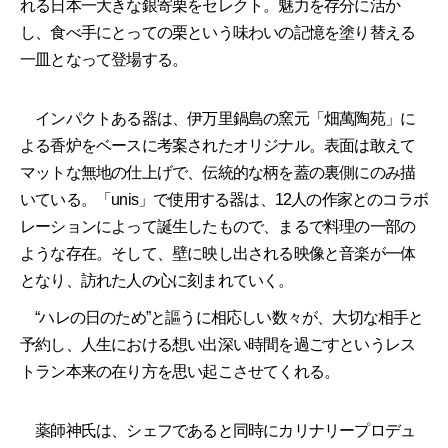
れる日本一大きな銀寄栗をセレクト。魅力を存分に活か
し、食べ手にとっての栗という味わいの記憶を塗り替える
一皿となって登場する。
インパクトある器は、伊万里鍋島の窯元「畑萬陶苑」に
よる香炉をベースに考案されたオリジナル。表面は敢えて
マットな無地の仕上げで、伝統的な柄を蓋の裏側にのみ描
いている。「unis」で使用する器は、12人の作家とのコラボ
レーションによって誕生したもので、まるで料理の一部の
ような存在。そして、壁に映し出される映像と音楽が一体
となり、訪れた人の心に刻まれていく。
“ハレの日のため”と謳うに相応しい数々が、大切な相手と
予約し、人生における想い出深い時間を過ごすというレス
トラン本来の在り方を思い起こさせてくれる。
薬師神氏は、シェフであると同時にカリナリープロデュ