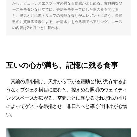
かし、ピューレとエスプーマの異なる食感が楽しめる。古典的なソ
ースをモダンな仕立てに。香炉をモチーフにした器の蓋を開ける
と、湯気と共に黒トリュフの芳醇な香りがエレガントに漂う。長野
県の井賀屋酒造場による「岩清水」をぬる燗でペアリング。コース
の内容は2カ月ごとに替わる。
互いの心が満ち、記憶に残る食事
真鍮の扉を開け、天井から下がる躍動と静が共存するよ
うなオブジェを横目に進むと、控えめな照明のウェイティ
ングスペースが広がる。空間ごとに異なるそれぞれの香り
によってゲストを昂揚させ、非日常へと導く仕掛けが心憎
い。