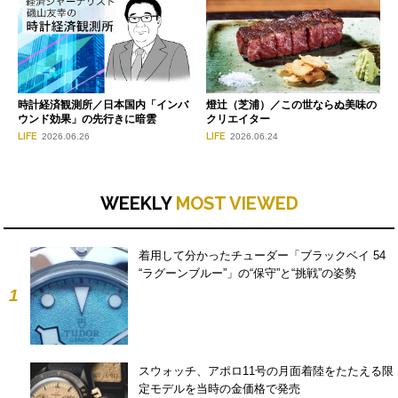
時計経済観測所／日本国内「インバ
燈辻（芝浦）／この世ならぬ美味の
ウンド効果」の先行きに暗雲
クリエイター
LIFE
LIFE
2026.06.26
2026.06.24
WEEKLY
MOST VIEWED
着用して分かったチューダー「ブラックベイ 54
“ラグーンブルー”」の“保守”と“挑戦”の姿勢
1
スウォッチ、アポロ11号の月面着陸をたたえる限
定モデルを当時の金価格で発売