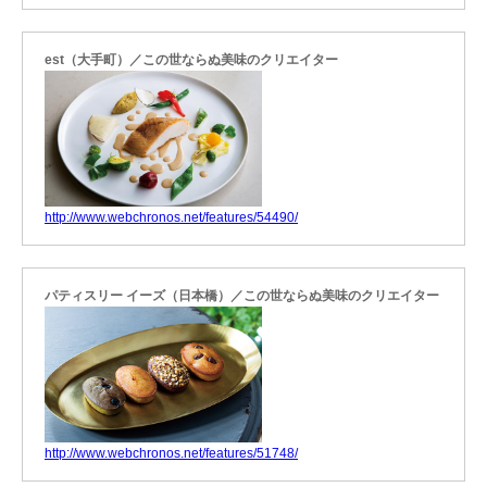
est（大手町）／この世ならぬ美味のクリエイター
http://www.webchronos.net/features/54490/
パティスリー イーズ（日本橋）／この世ならぬ美味のクリエイター
http://www.webchronos.net/features/51748/