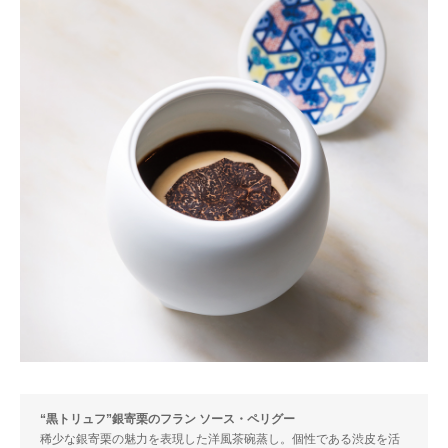
“黒トリュフ”銀寄栗のフラン ソース・ペリグー
稀少な銀寄栗の魅力を表現した洋風茶碗蒸し。個性である渋皮を活