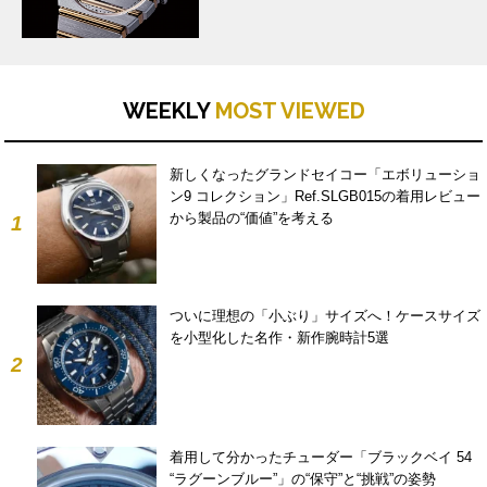
WEEKLY
MOST VIEWED
新しくなったグランドセイコー「エボリューショ
ン9 コレクション」Ref.SLGB015の着用レビュー
から製品の“価値”を考える
1
ついに理想の「小ぶり」サイズへ！ケースサイズ
を小型化した名作・新作腕時計5選
2
着用して分かったチューダー「ブラックベイ 54
“ラグーンブルー”」の“保守”と“挑戦”の姿勢