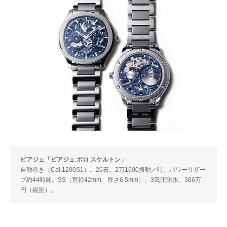
ピアジェ「ピアジェ ポロ スケルトン」
自動巻き（Cal.1200S1）。26石。2万1600振動／時。パワーリザー
ブ約44時間。SS（直径42mm、厚さ6.5mm）。3気圧防水。306万
円（税別）。