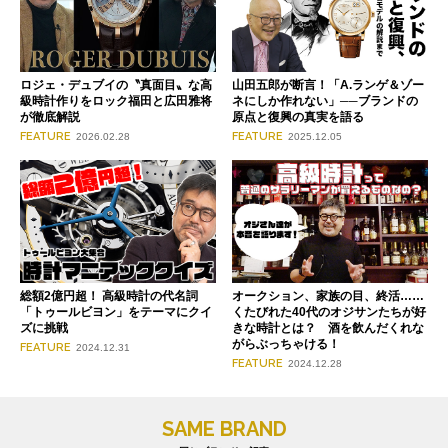
ロジェ・デュブイの〝真面目〟な高
山田五郎が断言！「A.ランゲ＆ゾー
級時計作りをロック福田と広田雅将
ネにしか作れない」──ブランドの
が徹底解説
原点と復興の真実を語る
FEATURE
FEATURE
2026.02.28
2025.12.05
総額2億円超！ 高級時計の代名詞
オークション、家族の目、終活……
「トゥールビヨン」をテーマにクイ
くたびれた40代のオジサンたちが好
ズに挑戦
きな時計とは？ 酒を飲んだくれな
がらぶっちゃける！
FEATURE
2024.12.31
FEATURE
2024.12.28
SAME BRAND