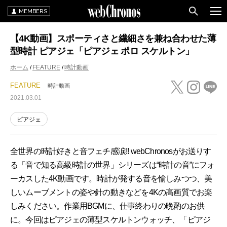
MEMBERS
【4K動画】スポーティさと繊細さを兼ね合わせた薄
型時計 ピアジェ「ピアジェ ポロ スケルトン」
ホーム
FEATURE
時計動画
FEATURE
時計動画
2021.03.01
ピアジェ
全世界の時計好きと音フェチ感涙!! webChronosがお送りす
る「音で知る高級時計の世界」シリーズは“時計の音”にフォ
ーカスした4K動画です。時計が発する音を愉しみつつ、美
しいムーブメントの姿や針の動きなどを4Kの高画質でお楽
しみください。作業用BGMに、仕事終わりの晩酌のお供
に。今回はピアジェの薄型スケルトンウォッチ、「ピアジ