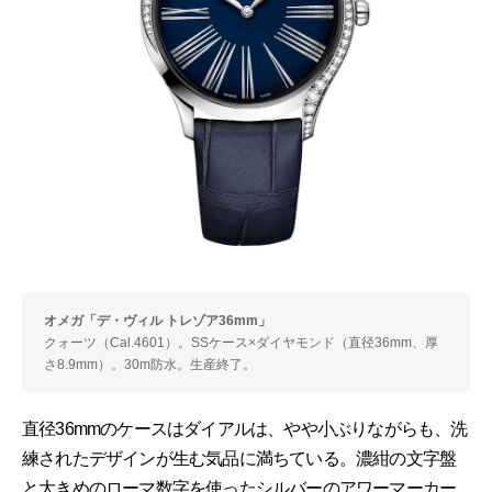
オメガ「デ・ヴィル トレゾア36mm」
クォーツ（Cal.4601）。SSケース×ダイヤモンド（直径36mm、厚
さ8.9mm）。30m防水。生産終了。
直径36mmのケースはダイアルは、やや小ぶりながらも、洗
練されたデザインが生む気品に満ちている。濃紺の文字盤
と大きめのローマ数字を使ったシルバーのアワーマーカー