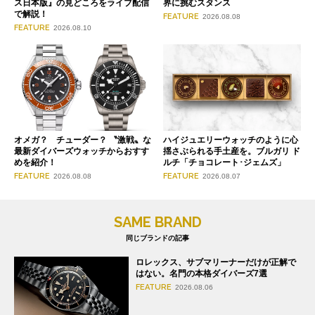
ス日本版』の見どころをライブ配信
界に挑むスタンス
で解説！
FEATURE
2026.08.08
FEATURE
2026.08.10
オメガ？ チューダー？ 〝激戦〟な
ハイジュエリーウォッチのように心
最新ダイバーズウォッチからおすす
揺さぶられる手土産を。ブルガリ ド
めを紹介！
ルチ「チョコレート･ジェムズ」
FEATURE
FEATURE
2026.08.08
2026.08.07
SAME BRAND
同じブランドの記事
ロレックス、サブマリーナーだけが正解で
はない。名門の本格ダイバーズ7選
FEATURE
2026.08.06