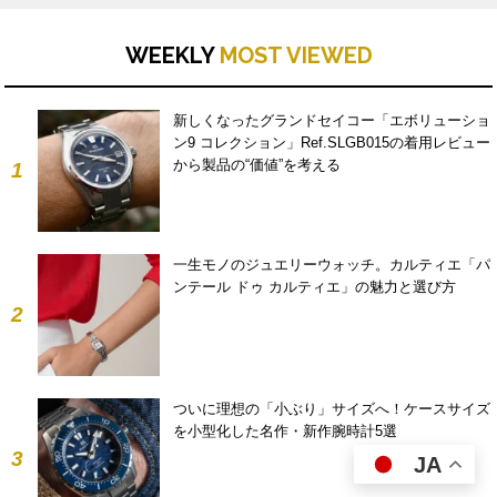
WEEKLY
MOST VIEWED
新しくなったグランドセイコー「エボリューショ
ン9 コレクション」Ref.SLGB015の着用レビュー
から製品の“価値”を考える
1
一生モノのジュエリーウォッチ。カルティエ「パ
ンテール ドゥ カルティエ」の魅力と選び方
2
ついに理想の「小ぶり」サイズへ！ケースサイズ
を小型化した名作・新作腕時計5選
3
JA