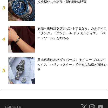
を小型化した名作・新作腕時計5選
3
女性へ腕時計をプレゼントするなら。カルティエ
「タンク」「パンテール ドゥ カルティエ」「ベ
ニュワール」を勧める
4
日本代表の本格ダイバーズ！ セイコー プロスペ
ックス「マリンマスター」で手元に品格と冒険心
を
5
Follow Us