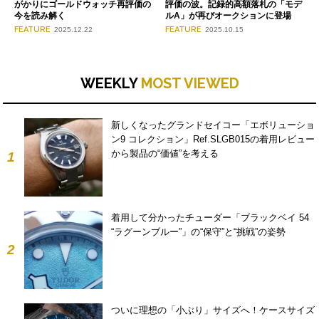
がかりにゴールドウォッチ再評価の
評価の波。記録的高額落札の「モデ
今を読み解く
ルA」が再びオークションに登場
FEATURE
FEATURE
2025.12.22
2025.10.15
WEEKLY
MOST VIEWED
新しくなったグランドセイコー「エボリューショ
ン9 コレクション」Ref.SLGB015の着用レビュー
から製品の“価値”を考える
1
着用して分かったチューダー「ブラックベイ 54
“ラグーンブルー”」の“保守”と“挑戦”の姿勢
2
ついに理想の「小ぶり」サイズへ！ケースサイズ