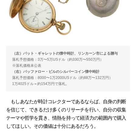
（左）パット・ギャレットの懐中時計、リンカーン市による贈与
落札予想価格：3万〜5万USドル（約330万〜550万円）
※落札価格未公表
（右）バッファロー・ビルのシルバーコイン懐中時計
落札予想価格：8000〜1万2000USドル（約88万〜132万円）
1万4025ドル＝約154万円で落札。
もしあなたが時計コレクターであるならば、自身の判断
を信じて、できるだけ多くのリサーチを行い、自分の収集
テーマや哲学を貫き、情熱を持って経済力の範囲内で購入
してほしい。その価値は十分にあるだろう。