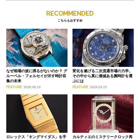
RECOMMENDED
こちらもおすすめ
なぜ相場の波に揺るがないのか？ グ
変化を遂げる二次流通市場の力学。
ルーベル・フォルセイが示す時計収
その中から真に価値ある腕時計を選
集の未来
ぶには
FEATURE
FEATURE
2026.06.10
2026.03.15
ロレックス「キングマイダス」を手
カルティエのミステリークロック再