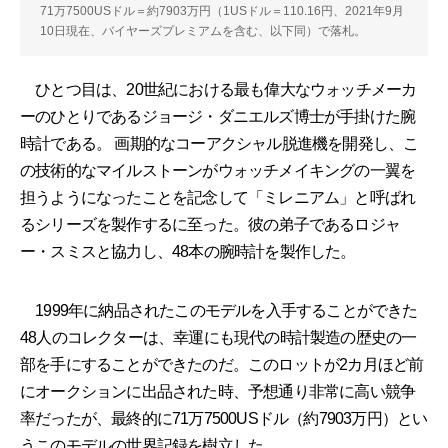
71万7500USドル＝約7903万円（1USドル＝110.16円、2021年9月
10日現在、バイヤーズプレミアムを含む、以下同）で落札。
ひとつ目は、20世紀における最も偉大なウォッチメーカ
ーのひとりであるジョージ・ダニエルズ博士が手掛けた腕
時計である。 画期的なコーアクシャル脱進機を開発し、こ
の技術的なマイルストーンがウォッチメイキングの一翼を
担うようになったことを記念して「ミレニアム」と呼ばれ
るシリーズを製作するに至った。彼の弟子であるロジャ
ー・スミスと協力し、48本の腕時計を製作した。
1999年に納品されたこのモデルを入手することができた
48人のコレクターは、幸運にも現代の時計製造の歴史の一
部を手にすることができたのだ。このロットが2カ月ほど前
にオークションに出品された時、予想通り非常に高い競争
率だったが、最終的に71万7500USドル（約7903万円）とい
うこのモデルの世界記録を樹立した。