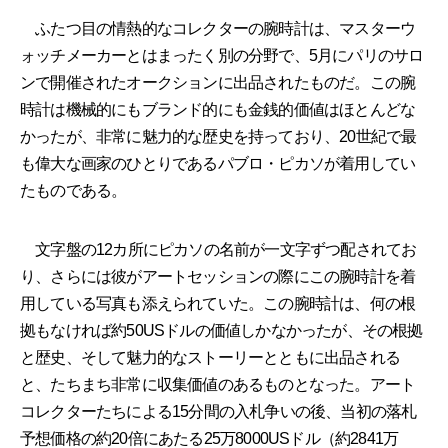
ふたつ目の情熱的なコレクターの腕時計は、マスターウ
ォッチメーカーとはまったく別の分野で、5月にパリのサロ
ンで開催されたオークションに出品されたものだ。この腕
時計は機械的にもブランド的にも金銭的価値はほとんどな
かったが、非常に魅力的な歴史を持っており、20世紀で最
も偉大な画家のひとりであるパブロ・ピカソが着用してい
たものである。
文字盤の12カ所にピカソの名前が一文字ずつ配されてお
り、さらには彼がアートセッションの際にこの腕時計を着
用している写真も添えられていた。この腕時計は、何の根
拠もなければ約50USドルの価値しかなかったが、その根拠
と歴史、そして魅力的なストーリーとともに出品される
と、たちまち非常に収集価値のあるものとなった。アート
コレクターたちによる15分間の入札争いの後、当初の落札
予想価格の約20倍にあたる25万8000USドル（約2841万