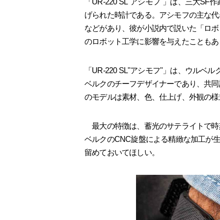
「UR-220 SL"アシモフ"」は、三
げられた時計である。アシモフの主な代
などがあり、彼が小説内で説いた「ロボ
のロボット工学に影響を与えたこともあ
「UR-220 SL"アシモフ"」は、ウル
ベルクのチーフデザイナーであり、共同
のモデルは素材、色、仕上げ、外観の様
最大の特徴は、蓄光のサテライトで時
ベルクのCNC旋盤による精緻な加工が生
留めておいてほしい。