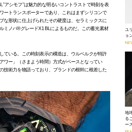
SL"アシモフ"は魅力的な明るいコントラストで時刻を表
ワートランスポーターであり、これはまずシリコンで
プな形状に仕上げられたその硬度は、セラミックスに
ミノバ®グレードX1 BLによるものだ。この蓄光素材
ユ
ョ
NE
している。この時刻表示の構造は、ウルベルクが特許
アワー」（さまよう時間）方式がベースとなってい
の技術力を物語っており、ブランドの根幹に根差した
地
る
ー
FE