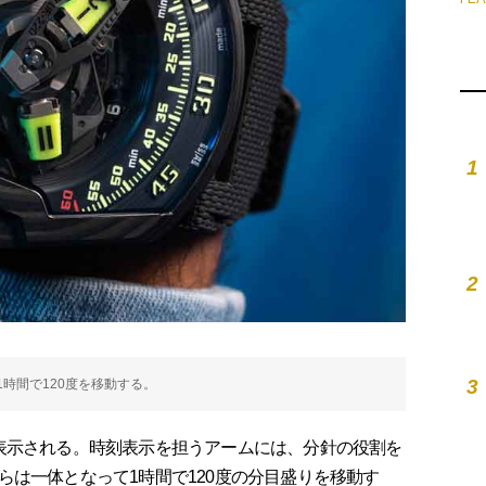
1
2
3
時間で120度を移動する。
表示される。時刻表示を担うアームには、分針の役割を
らは一体となって1時間で120度の分目盛りを移動す