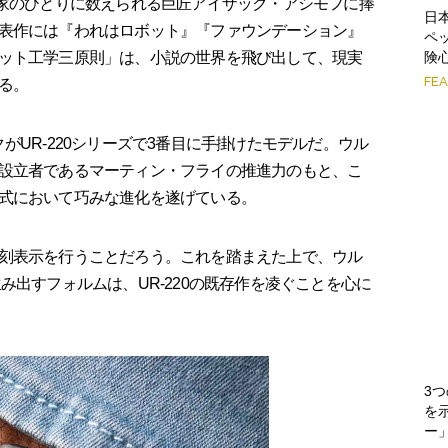
大SF作家のひとりに数えられる巨匠アイザック・アシモフに捧
日
表作には『われはロボット』『ファウンデーション』
ペ
ット工学三原則」は、小説の世界を飛び出して、現実
険
FE
る。
ベルクがUR-220シリーズで3番目に手掛けたモデルだ。ウル
設立者であるマーティン・フライの推進力のもと、こ
式において巧みな進化を遂げている。
刻表示を行うことだろう。これを踏まえた上で、ウル
み出すフォルムは、UR-220の既存作を凌ぐことを心に
3
を
ー