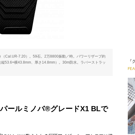
（Cal.UR-7.20）。59石。2万8800振動／時。パワーリザーブ約
『
53.6×横43.8mm、厚さ14.8mm）。30m防水。ラバーストラッ
FE
ーパールミノバ®グレードX1 BLで