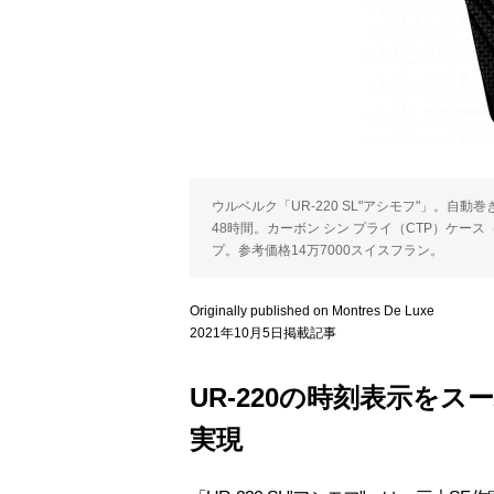
ウルベルク「UR-220 SL"アシモフ"」。自動巻き
48時間。カーボン シン プライ（CTP）ケース（縦
プ。参考価格14万7000スイスフラン。
Originally published on Montres De Luxe
2021年10月5日掲載記事
UR-220の時刻表示をス
実現