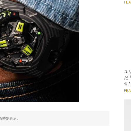
FE
ユ
だ
せ
FE
る時刻表示。