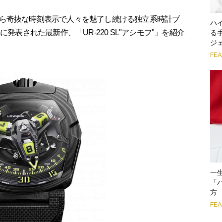
ら奇抜な時刻表示で人々を魅了し続ける独立系時計ブ
ハ
発表された最新作、「UR-220 SL"アシモフ"」を紹介
る
ジ
FE
一
「
方
FE