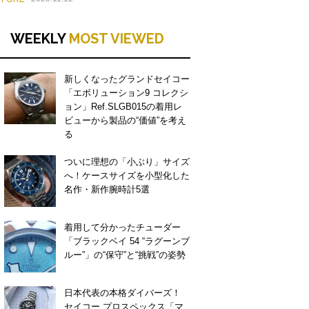
WEEKLY
MOST VIEWED
新しくなったグランドセイコー
「エボリューション9 コレクシ
ョン」Ref.SLGB015の着用レ
ビューから製品の“価値”を考え
る
ついに理想の「小ぶり」サイズ
へ！ケースサイズを小型化した
名作・新作腕時計5選
着用して分かったチューダー
「ブラックベイ 54 “ラグーンブ
ルー”」の“保守”と“挑戦”の姿勢
日本代表の本格ダイバーズ！
セイコー プロスペックス「マ