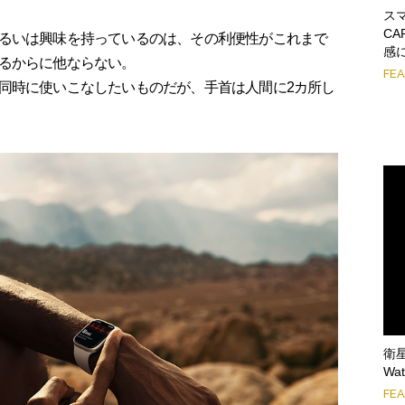
ス
CA
るいは興味を持っているのは、その利便性がこれまで
感
るからに他ならない。
FE
同時に使いこなしたいものだが、手首は人間に2カ所し
衛
Wa
FE