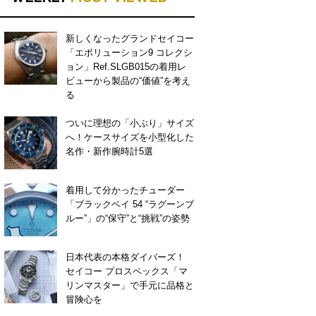
新しくなったグランドセイコー
「エボリューション9 コレクシ
ョン」Ref.SLGB015の着用レ
ビューから製品の“価値”を考え
る
ついに理想の「小ぶり」サイズ
へ！ケースサイズを小型化した
名作・新作腕時計5選
着用して分かったチューダー
「ブラックベイ 54 “ラグーンブ
ルー”」の“保守”と“挑戦”の姿勢
日本代表の本格ダイバーズ！
セイコー プロスペックス「マ
リンマスター」で手元に品格と
冒険心を