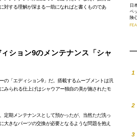
日
に対する理解が深まる一助になればと書くものであ
ペ
険
FE
ディション9のメンテナンス「シャ
1
ーの「エディション9」だ。搭載するムーブメントは汎
細部にみられる仕上げはシャウアー独自の美が施されたモ
2
、定期メンテナンスとして預かったが、当然ただ洗っ
に大きなパーツの交換が必要となるような問題を抱え
3