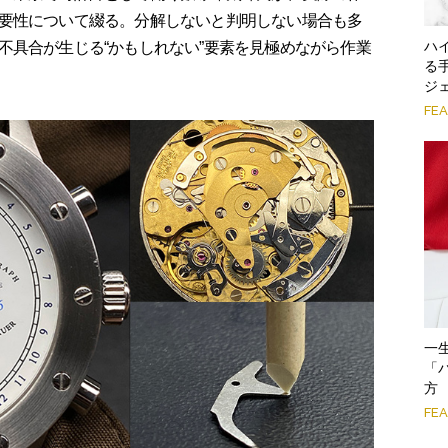
要性について綴る。分解しないと判明しない場合も多
ハ
不具合が生じる“かもしれない”要素を見極めながら作業
る
ジ
FE
一
「
方
FE