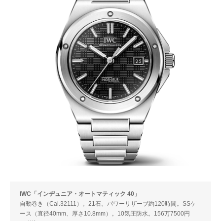
IWC「インヂュニア・オートマティック 40」
自動巻き（Cal.32111）。21石。パワーリザーブ約120時間。SSケ
ース（直径40mm、厚さ10.8mm）。10気圧防水。156万7500円