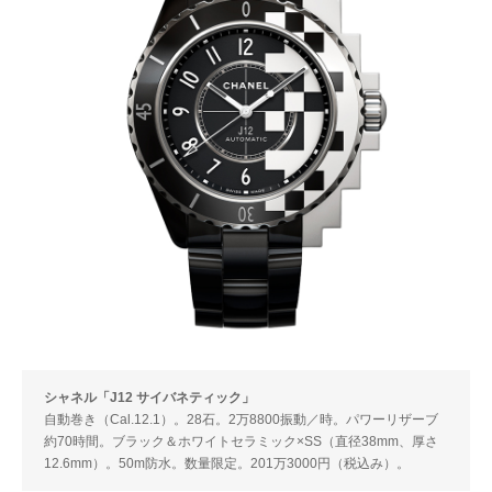
シャネル「J12 サイバネティック」
自動巻き（Cal.12.1）。28石。2万8800振動／時。パワーリザーブ
約70時間。ブラック＆ホワイトセラミック×SS（直径38mm、厚さ
12.6mm）。50m防水。数量限定。201万3000円（税込み）。