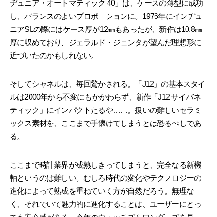
ヂュニア・オートマティック 40」は、ケースの薄型に成功
し、バランスのよいプロポーションに。1976年にインヂュ
ニアSLの際にはケース厚が12㎜もあったが、新作は10.8㎜
厚に収めており、ジェラルド・ジェンタが望んだ理想形に
近づいたのかもしれない。
そしてシャネルは、毎回驚かされる。「J12」の基本スタイ
ルは2000年から不変にもかかわらず、新作「J12 サイバネ
ティック」にインパクトたるや……。扱いの難しいセラミ
ックス素材を、ここまで手懐けてしまうとは恐るべしであ
る。
ここまで時計業界が成熟しきってしまうと、完全なる新機
軸というのは難しい。むしろ時代の変化やテクノロジーの
進化によって熟成を重ねていく方が自然だろう。無理な
く、それでいて魅力的に進化することは、ユーザーにとっ