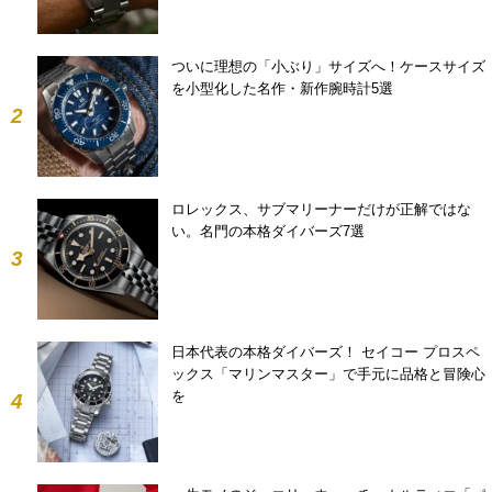
ついに理想の「小ぶり」サイズへ！ケースサイズ
を小型化した名作・新作腕時計5選
2
ロレックス、サブマリーナーだけが正解ではな
い。名門の本格ダイバーズ7選
3
日本代表の本格ダイバーズ！ セイコー プロスペ
ックス「マリンマスター」で手元に品格と冒険心
を
4