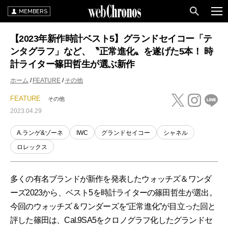
MEMBERS
【2023年新作時計ベスト5】グランドセイコー「テ
ンタグラフ」など、〝正常進化〟を遂げた5本！ 時
計ライター篠田哲生が選ぶ新作
ホーム
FEATURE
その他
FEATURE
その他
2023.04.29
A.ランゲ&ゾーネ
IWC
グランドセイコー
シャネル
ロレックス
多くの有名ブランドが新作を発表したウォッチズ＆ワンダ
ーズ2023から、ベスト5を時計ライターの篠田哲生が選出。
今回のウォッチズ＆ワンダーズを“正常進化”が目立った回と
評した篠田は、Cal.9SA5をクロノグラフ化したグランドセ