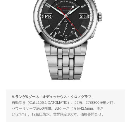
A.ランゲ&ゾーネ「オデュッセウス・クロノグラフ」
自動巻き（Cal.L156.1 DATOMATIC）。52石。2万8800振動／時。
パワーリザーブ約50時間。SSケース（直径42.5mm、厚さ
14.2mm）。12気圧防水。世界限定100本。価格要問合せ。