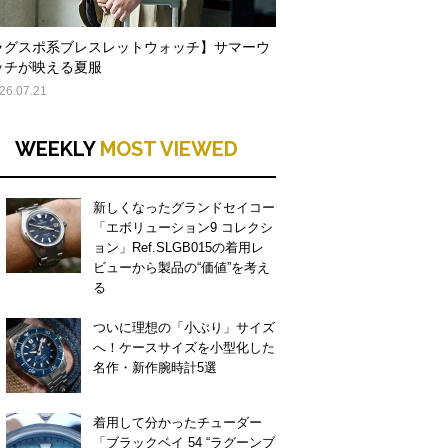
ラグスポ系ブレスレットウォッチ】サマーウ
ッチが映える夏服
26.07.21
WEEKLY
MOST VIEWED
新しくなったグランドセイコー
「エボリューション9 コレクシ
ョン」Ref.SLGB015の着用レ
ビューから製品の“価値”を考え
る
ついに理想の「小ぶり」サイズ
へ！ケースサイズを小型化した
名作・新作腕時計5選
着用して分かったチューダー
「ブラックベイ 54 “ラグーンブ