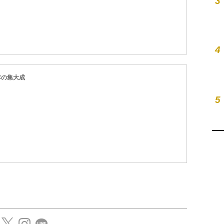
3
4
年の集大成
5