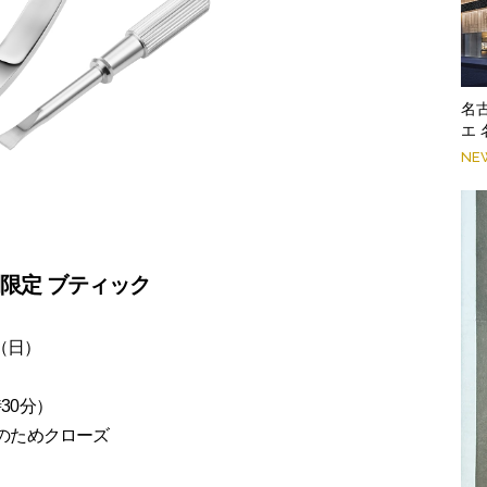
名
エ
NE
限定 ブティック
日（日）
30分）
りのためクローズ