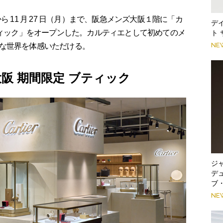
）から 11 月 27 日（月）まで、阪急メンズ大阪１階に「カ
デ
ティック」をオープンした。カルティエとして初めてのメ
ト
NE
な世界を体感いただける。
阪 期間限定 ブティック
ジ
デ
ブ
NE