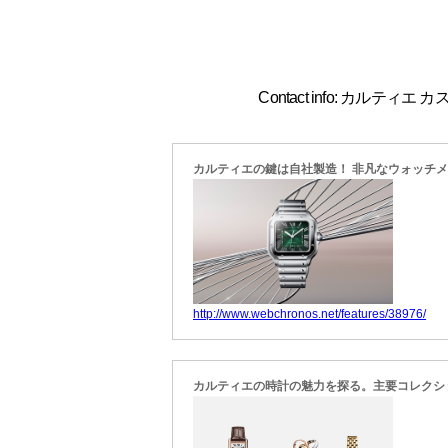
Contact info: カルティエ 
カルティエの鍵は自社製造！ 非凡なウォッチ
http://www.webchronos.net/features/38976/
カルティエの時計の魅力を探る。主要コレクシ