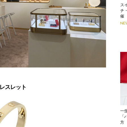
スイ
チ
催
NE
ブレスレット
一
「
方