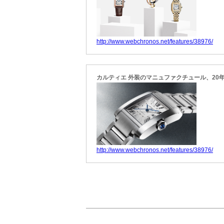
http://www.webchronos.net/features/38976/
カルティエ 外装のマニュファクチュール、20
http://www.webchronos.net/features/38976/