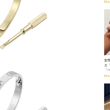
FE
女
エ
「
FE