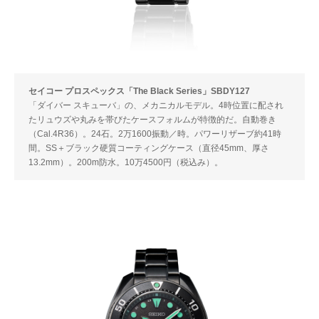
セイコー プロスペックス「The Black Series」SBDY127
「ダイバー スキューバ」の、メカニカルモデル。4時位置に配され
たリュウズや丸みを帯びたケースフォルムが特徴的だ。自動巻き
（Cal.4R36）。24石。2万1600振動／時。パワーリザーブ約41時
間。SS＋ブラック硬質コーティングケース（直径45mm、厚さ
13.2mm）。200m防水。10万4500円（税込み）。