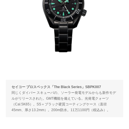
セイコー プロスペックス「The Black Series」SBPK007
同じくダイバー スキューバの、ソーラー発電モデルからも新作モデ
ルがリリースされた。GMT機能を備えている。光発電クォーツ
（Cal.5K65）。SS＋ブラック硬質コーティングケース（直径
45mm、厚さ13.2mm）。200m防水。11万1100円（税込み）。