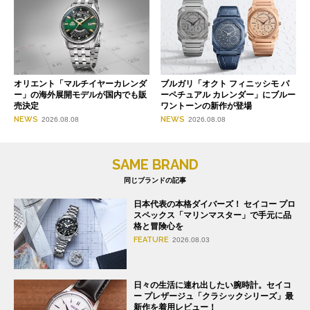
オリエント「マルチイヤーカレンダ
ブルガリ「オクト フィニッシモ パ
ー」の海外展開モデルが国内でも販
ーペチュアル カレンダー」にブルー
売決定
ワントーンの新作が登場
NEWS
NEWS
2026.08.08
2026.08.08
SAME BRAND
同じブランドの記事
日本代表の本格ダイバーズ！ セイコー プロ
スペックス「マリンマスター」で手元に品
格と冒険心を
FEATURE
2026.08.03
日々の生活に連れ出したい腕時計。セイコ
ー プレザージュ「クラシックシリーズ」最
新作を着用レビュー！