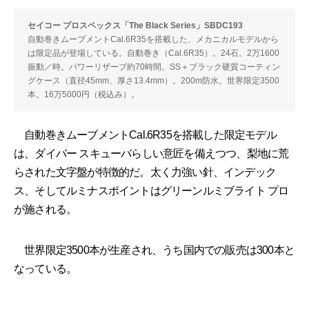
セイコー プロスペックス「The Black Series」SBDC193
自動巻きムーブメントCal.6R35を搭載した、メカニカルモデルから
は限定品が登場している。自動巻き（Cal.6R35）。24石。2万1600
振動／時。パワーリザーブ約70時間。SS＋ブラック硬質コーティン
グケース（直径45mm、厚さ13.4mm）。200m防水。世界限定3500
本。16万5000円（税込み）。
自動巻きムーブメントCal.6R35を搭載した限定モデル
は、ダイバー スキューバらしい意匠を備えつつ、梨地に荒
らされた文字盤が特徴的だ。太く力強い針、インデック
ス、そしてルミナスポイントはグリーンルミブライト プロ
が施される。
世界限定3500本が生産され、うち国内での販売は300本と
なっている。