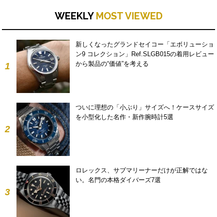
WEEKLY
MOST VIEWED
新しくなったグランドセイコー「エボリューショ
ン9 コレクション」Ref.SLGB015の着用レビュー
から製品の“価値”を考える
1
ついに理想の「小ぶり」サイズへ！ケースサイズ
を小型化した名作・新作腕時計5選
2
ロレックス、サブマリーナーだけが正解ではな
い。名門の本格ダイバーズ7選
3