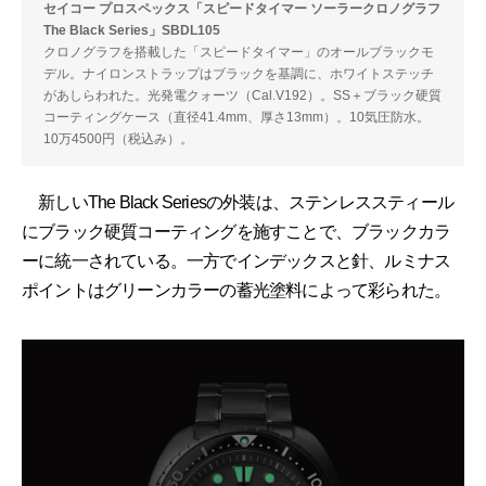
セイコー プロスペックス「スピードタイマー ソーラークロノグラフ
The Black Series」SBDL105
クロノグラフを搭載した「スピードタイマー」のオールブラックモ
デル。ナイロンストラップはブラックを基調に、ホワイトステッチ
があしらわれた。光発電クォーツ（Cal.V192）。SS＋ブラック硬質
コーティングケース（直径41.4mm、厚さ13mm）。10気圧防水。
10万4500円（税込み）。
新しいThe Black Seriesの外装は、ステンレススティール
にブラック硬質コーティングを施すことで、ブラックカラ
ーに統一されている。一方でインデックスと針、ルミナス
ポイントはグリーンカラーの蓄光塗料によって彩られた。