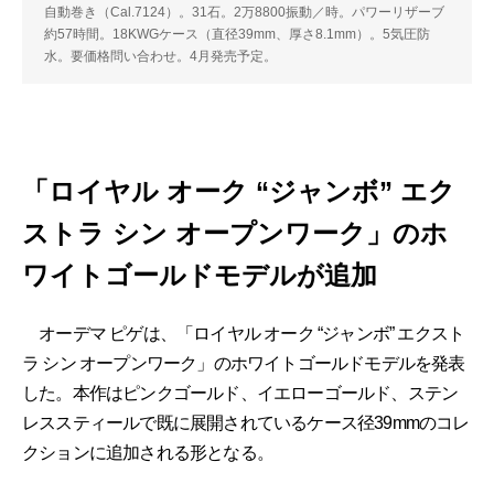
自動巻き（Cal.7124）。31石。2万8800振動／時。パワーリザーブ
約57時間。18KWGケース（直径39mm、厚さ8.1mm）。5気圧防
水。要価格問い合わせ。4月発売予定。
「ロイヤル オーク “ジャンボ” エク
ストラ シン オープンワーク」のホ
ワイトゴールドモデルが追加
オーデマ ピゲは、「ロイヤル オーク “ジャンボ” エクスト
ラ シン オープンワーク」のホワイトゴールドモデルを発表
した。本作はピンクゴールド、イエローゴールド、ステン
レススティールで既に展開されているケース径39mmのコレ
クションに追加される形となる。