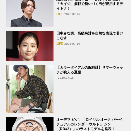
「カイジ」参戦で勢いづく男が愛用するデ
イトナ！
LIFE
2026.07.26
田中みな実、高級時計を自然な表現で着け
こなす
LIFE
2026.07.19
【カラーダイアルの腕時計】サマーウォッ
チが映える夏服
2026.07.18
オーデマ ピゲ、「ロイヤル オーク パーペ
チュアルカレンダー ウルトラ シン
（RD#2）」のラストモデルを発表！