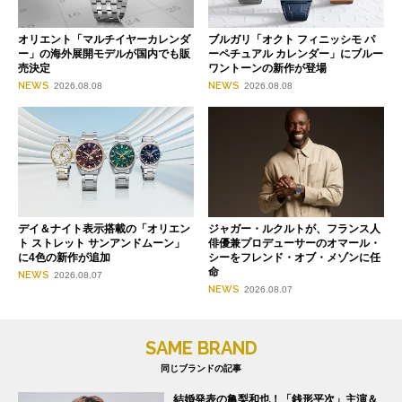
オリエント「マルチイヤーカレンダ
ブルガリ「オクト フィニッシモ パ
ー」の海外展開モデルが国内でも販
ーペチュアル カレンダー」にブルー
売決定
ワントーンの新作が登場
NEWS
NEWS
2026.08.08
2026.08.08
デイ＆ナイト表示搭載の「オリエン
ジャガー・ルクルトが、フランス人
ト ストレット サンアンドムーン」
俳優兼プロデューサーのオマール・
に4色の新作が追加
シーをフレンド・オブ・メゾンに任
命
NEWS
2026.08.07
NEWS
2026.08.07
SAME BRAND
同じブランドの記事
結婚発表の亀梨和也！「銭形平次」主演＆