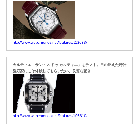
http://www.webchronos.net/features/112683/
カルティエ「サントス ドゥ カルティエ」をテスト。目の肥えた時計
愛好家にこそ体験してもらいたい、良質な驚き
http://www.webchronos.net/features/105610/