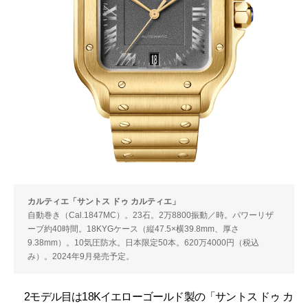
カルティエ「サントス ドゥ カルティエ」
自動巻き（Cal.1847MC）。23石。2万8800振動／時。パワーリザ
ーブ約40時間。18KYGケース（縦47.5×横39.8mm、厚さ
9.38mm）。10気圧防水。日本限定50本。620万4000円（税込
み）。2024年9月発売予定。
2モデル目は18Kイエローゴールド製の「サントス ドゥ カ