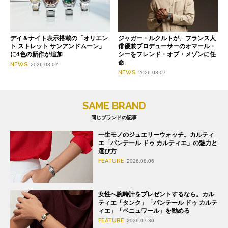
デイ＆ナイト表示搭載の「オリエン
ジャガー・ルクルトが、フランス人
ト ストレット サンアンドムーン」
俳優兼プロデューサーのオマール・
に4色の新作が追加
シーをフレンド・オブ・メゾンに任
命
NEWS
2026.08.07
NEWS
2026.08.07
SAME BRAND
同じブランドの記事
一生モノのジュエリーウォッチ。カルティ
エ「パンテール ドゥ カルティエ」の魅力と
選び方
FEATURE
2026.08.06
女性へ腕時計をプレゼントするなら。カル
ティエ「タンク」「パンテール ドゥ カルテ
ィエ」「ベニュワール」を勧める
FEATURE
2026.07.30