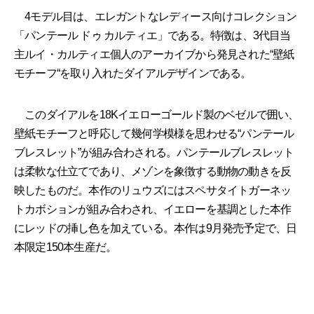
4モデル目は、エレガントなレディース向けコレクション
「パンテール ドゥ カルティエ」である。特徴は、3代目当
主ルイ・カルティエ個人のアーカイブから発見された“壁紙
モチーフ“を取り入れたダイアルデザインである。
このダイアルを18Kイエローゴールド製のベゼルで囲い、
壁紙モチーフと呼応して幾何学模様を思わせる“パンテール
ブレスレット”が組み合わされる。パンテールブレスレット
は柔軟な仕立てであり、メゾンを象徴する動物の動きを反
映したものだ。本作のリュウズにはスペサタイトガーネッ
トカボションが組み合わされ、イエローを基調とした本作
にレッドの挿し色を加えている。本作は9月発売予定で、日
本限定150本生産だ。