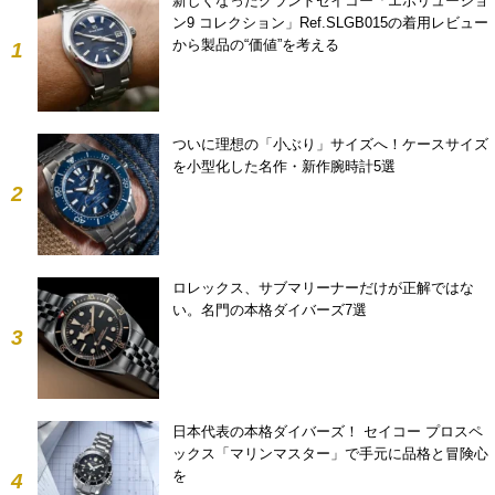
新しくなったグランドセイコー「エボリューショ
ン9 コレクション」Ref.SLGB015の着用レビュー
から製品の“価値”を考える
1
ついに理想の「小ぶり」サイズへ！ケースサイズ
を小型化した名作・新作腕時計5選
2
ロレックス、サブマリーナーだけが正解ではな
い。名門の本格ダイバーズ7選
3
日本代表の本格ダイバーズ！ セイコー プロスペ
ックス「マリンマスター」で手元に品格と冒険心
を
4