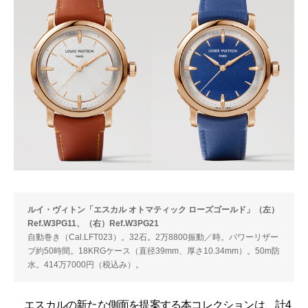
ルイ・ヴィトン「エスカル オトマティック ローズゴールド」（左）
Ref.W3PG11、（右）Ref.W3PG21
自動巻き（Cal.LFT023）。32石。2万8800振動／時。パワーリザー
ブ約50時間。18KRGケース（直径39mm、厚さ10.34mm）。50m防
水。414万7000円（税込み）。
エスカルの新たな側面を提案する本コレクションは、計4