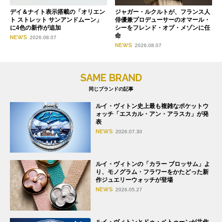
デイ＆ナイト表示搭載の「オリエン
ジャガー・ルクルトが、フランス人
ト ストレット サンアンドムーン」
俳優兼プロデューサーのオマール・
に4色の新作が追加
シーをフレンド・オブ・メゾンに任
命
NEWS
2026.08.07
NEWS
2026.08.07
SAME BRAND
同じブランドの記事
ルイ・ヴィトン史上最も複雑なポケットウ
ォッチ「エスカル・アン・アラスカ」が発
表
NEWS
2026.07.30
ルイ・ヴィトンの「カラー ブロッサム」よ
り、モノグラム・フラワーをかたどった新
作ジュエリーウォッチが登場
NEWS
2026.05.27