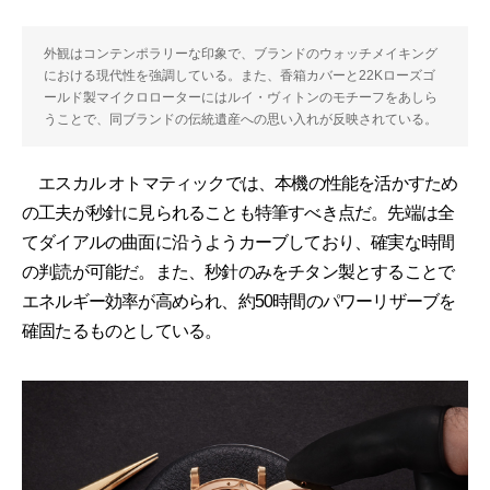
外観はコンテンポラリーな印象で、ブランドのウォッチメイキング
における現代性を強調している。また、香箱カバーと22Kローズゴ
ールド製マイクロローターにはルイ・ヴィトンのモチーフをあしら
うことで、同ブランドの伝統遺産への思い入れが反映されている。
エスカル オトマティックでは、本機の性能を活かすため
の工夫が秒針に見られることも特筆すべき点だ。先端は全
てダイアルの曲面に沿うようカーブしており、確実な時間
の判読が可能だ。また、秒針のみをチタン製とすることで
エネルギー効率が高められ、約50時間のパワーリザーブを
確固たるものとしている。