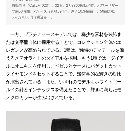
自動巻き（Cal.LFT023）。32石。2万8800振動／時。パワーリザー
ブ約50時間。Ptケース（直径39mm、厚さ10.34mm）。50m防水。
557万7000円（税込み）。
一方、プラチナケースモデルでは、稀少な素材を装飾ま
たは文字盤自体に採用することで、コレクション全体のエ
レガンスが高められている。1種は、独特のディテールを備
えるメテオライトのダイアルを採用。もう1種では、ダイア
ルにオニキスを使用し、ベゼルとケースにバゲットカット
ダイヤモンドをセットすることで、幾何学的な輝きの対比
が演出されている。また、いずれのモデルもホワイトゴー
ルドの針とインデックスを備えたことで、輝きに満ちたモ
ノクロカラーが生み出されている。