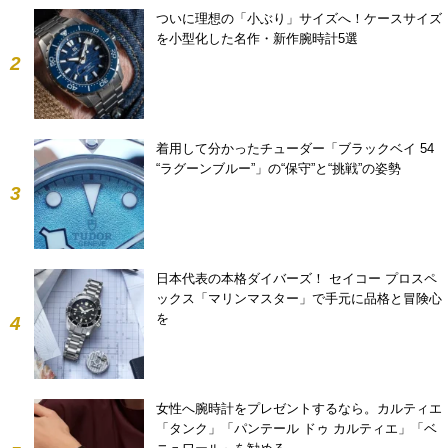
ついに理想の「小ぶり」サイズへ！ケースサイズ
を小型化した名作・新作腕時計5選
2
着用して分かったチューダー「ブラックベイ 54
“ラグーンブルー”」の“保守”と“挑戦”の姿勢
3
日本代表の本格ダイバーズ！ セイコー プロスペ
ックス「マリンマスター」で手元に品格と冒険心
を
4
女性へ腕時計をプレゼントするなら。カルティエ
「タンク」「パンテール ドゥ カルティエ」「ベ