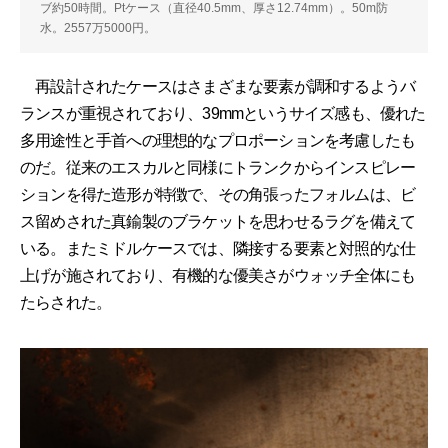
ブ約50時間。Ptケース（直径40.5mm、厚さ12.74mm）。50m防
水。2557万5000円。
再設計されたケースはさまざまな要素が調和するようバ
ランスが重視されており、39mmというサイズ感も、優れた
多用途性と手首への理想的なプロポーションを考慮したも
のだ。従来のエスカルと同様にトランクからインスピレー
ションを得た造形が特徴で、その角張ったフォルムは、ビ
ス留めされた真鍮製のブラケットを思わせるラグを備えて
いる。またミドルケースでは、隣接する要素と対照的な仕
上げが施されており、有機的な優美さがウォッチ全体にも
たらされた。