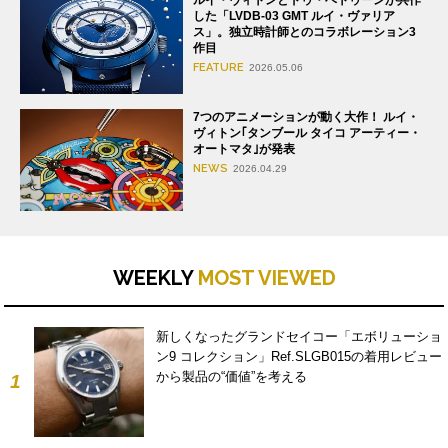
ルイ・ヴィトンとドゥ・ベトゥーンが共作
した「LVDB-03 GMT ルイ・ヴァリア
ス」。独立時計師とのコラボレーション3
作目
FEATURE
2026.05.06
7つのアニメーションが動く大作！ ルイ・
ヴィトン｢タンブール タイコ アーティー・
オートマタ｣が発表
NEWS
2026.04.29
WEEKLY
MOST VIEWED
新しくなったグランドセイコー「エボリューショ
ン9 コレクション」Ref.SLGB015の着用レビュー
から製品の“価値”を考える
1