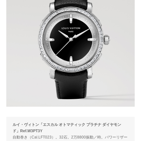
ルイ・ヴィトン「エスカル オトマティック プラチナ ダイヤモン
ド」Ref.W3PT3Y
自動巻き（Cal.LFT023）。32石。2万8800振動／時。パワーリザー