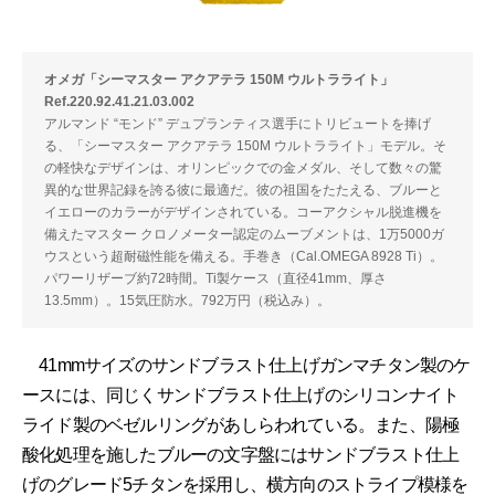
オメガ「シーマスター アクアテラ 150M ウルトラライト」
Ref.220.92.41.21.03.002
アルマンド “モンド” デュプランティス選手にトリビュートを捧げ
る、「シーマスター アクアテラ 150M ウルトラライト」モデル。そ
の軽快なデザインは、オリンピックでの金メダル、そして数々の驚
異的な世界記録を誇る彼に最適だ。彼の祖国をたたえる、ブルーと
イエローのカラーがデザインされている。コーアクシャル脱進機を
備えたマスター クロノメーター認定のムーブメントは、1万5000ガ
ウスという超耐磁性能を備える。手巻き（Cal.OMEGA 8928 Ti）。
パワーリザーブ約72時間。Ti製ケース（直径41mm、厚さ
13.5mm）。15気圧防水。792万円（税込み）。
41mmサイズのサンドブラスト仕上げガンマチタン製のケ
ースには、同じくサンドブラスト仕上げのシリコンナイト
ライド製のベゼルリングがあしらわれている。また、陽極
酸化処理を施したブルーの文字盤にはサンドブラスト仕上
げのグレード5チタンを採用し、横方向のストライプ模様を