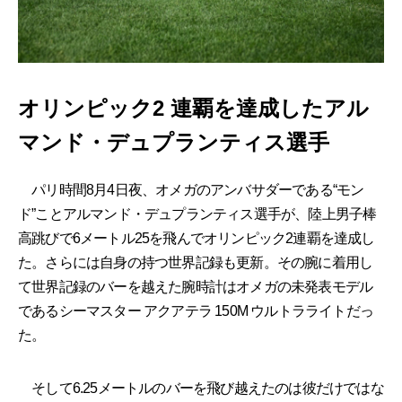
オリンピック2 連覇を達成したアル
マンド・デュプランティス選手
パリ時間8月4日夜、オメガのアンバサダーである“モン
ド”ことアルマンド・デュプランティス選手が、陸上男子棒
高跳びで6メートル25を飛んでオリンピック2連覇を達成し
た。さらには自身の持つ世界記録も更新。その腕に着用し
て世界記録のバーを越えた腕時計はオメガの未発表モデル
であるシーマスター アクアテラ 150M ウルトラライトだっ
た。
そして6.25メートルのバーを飛び越えたのは彼だけではな