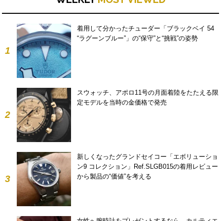
着用して分かったチューダー「ブラックベイ 54
“ラグーンブルー”」の“保守”と“挑戦”の姿勢
1
スウォッチ、アポロ11号の月面着陸をたたえる限
定モデルを当時の金価格で発売
2
新しくなったグランドセイコー「エボリューショ
ン9 コレクション」Ref.SLGB015の着用レビュー
から製品の“価値”を考える
3
女性へ腕時計をプレゼントするなら。カルティエ