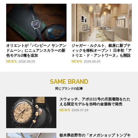
オリエントが「バンビーノ サンアン
ジャガー・ルクルト、銀座に新ブテ
ドムーン」にニュアンスカラーの新
ィックを移転オープン！ 日本初「ア
色モデル2種を追加
トリエ・ド・アントワーヌ」も開設
NEWS
NEWS
2026.08.05
2026.08.05
SAME BRAND
同じブランドの記事
スウォッチ、アポロ11号の月面着陸をたた
える限定モデルを当時の金価格で発売
NEWS
2026.07.29
栃木県佐野市の「オメガショップ トンプキ