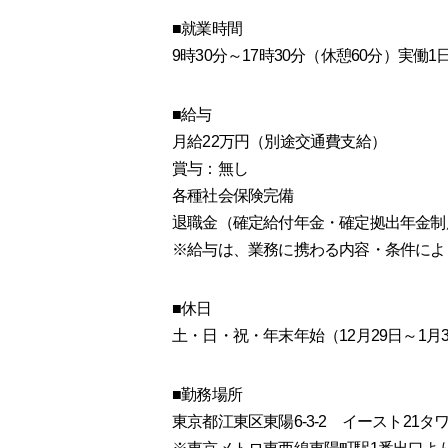
■就業時間
9時30分～17時30分（休憩60分）実働
■給与
月給22万円（別途交通費支給）
賞与：無し
各種社会保険完備
退職金（確定給付年金・確定拠出年金制
※給与は、業務に携わる内容・条件によ
■休日
土・日・祝・年末年始（12月29日～1月
■勤務場所
東京都江東区東陽6-3-2 イースト21タワ