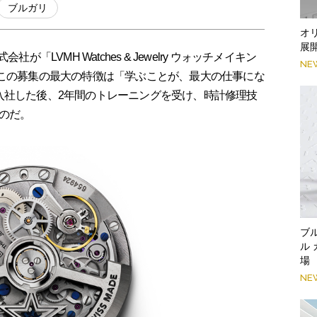
ブルガリ
オ
展
「LVMH Watches & Jewelry ウォッチメイキン
NE
。この募集の最大の特徴は「学ぶことが、最大の仕事にな
入社した後、2年間のトレーニングを受け、時計修理技
のだ。
ブ
ル
場
NE