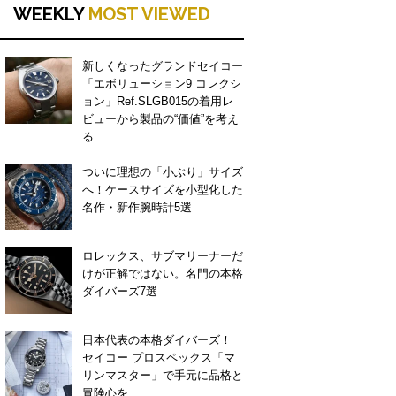
WEEKLY
MOST VIEWED
新しくなったグランドセイコー
「エボリューション9 コレクシ
ョン」Ref.SLGB015の着用レ
ビューから製品の“価値”を考え
る
ついに理想の「小ぶり」サイズ
へ！ケースサイズを小型化した
名作・新作腕時計5選
ロレックス、サブマリーナーだ
けが正解ではない。名門の本格
ダイバーズ7選
日本代表の本格ダイバーズ！
セイコー プロスペックス「マ
リンマスター」で手元に品格と
冒険心を