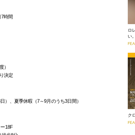
1日7時間
ロ
い
FE
度）
り決定
3日）、夏季休暇（7～9月のうち3日間）
クロ
FE
ー18F