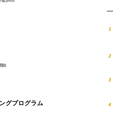
り徒歩8分
1
2
開始
3
ングプログラム
4