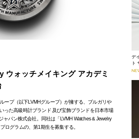
デ
ト
NE
ewelry ウォッチメイキング アカデミ
始
グループ（以下LVMHグループ）が擁する、ブルガリや
いった高級時計ブランド 及び宝飾ブランドを日本市場
ン株式会社。同社は「LVMH Watches & Jewelry
うプログラムの、第1期生を募集する。