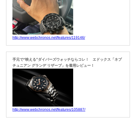
http://www.webchronos.net/features/119146/
手元で“映える”ダイバーズウォッチならコレ！ エドックス「ネプ
チュニアン グランデ リザーブ」を着用レビュー！
http://www.webchronos.net/features/105887/