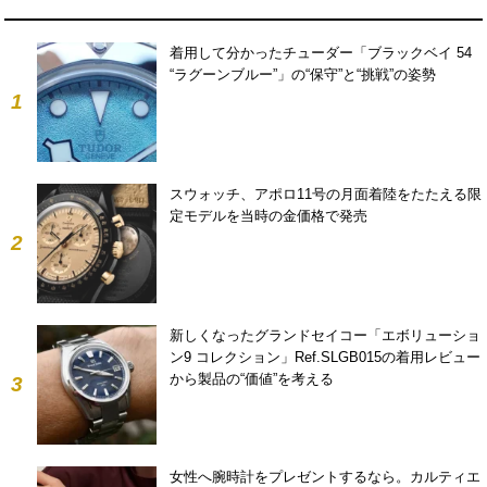
着用して分かったチューダー「ブラックベイ 54
“ラグーンブルー”」の“保守”と“挑戦”の姿勢
1
スウォッチ、アポロ11号の月面着陸をたたえる限
定モデルを当時の金価格で発売
2
新しくなったグランドセイコー「エボリューショ
ン9 コレクション」Ref.SLGB015の着用レビュー
から製品の“価値”を考える
3
女性へ腕時計をプレゼントするなら。カルティエ