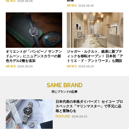
開催
NEWS
2026.08.06
NEWS
2026.08.06
オリエントが「バンビーノ サンアン
ジャガー・ルクルト、銀座に新ブテ
ドムーン」にニュアンスカラーの新
ィックを移転オープン！ 日本初「ア
色モデル2種を追加
トリエ・ド・アントワーヌ」も開設
NEWS
NEWS
2026.08.05
2026.08.05
SAME BRAND
同じブランドの記事
日本代表の本格ダイバーズ！ セイコー プロ
スペックス「マリンマスター」で手元に品
格と冒険心を
FEATURE
2026.08.03