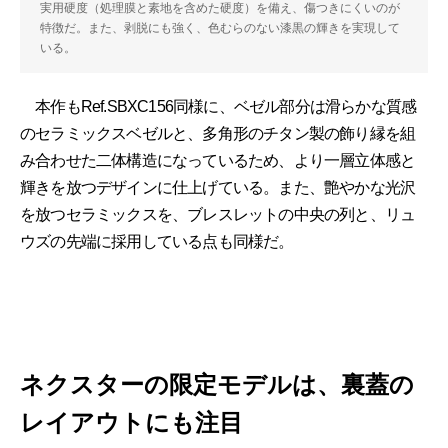
実用硬度（処理膜と素地を含めた硬度）を備え、傷つきにくいのが
特徴だ。また、剥脱にも強く、色むらのない漆黒の輝きを実現して
いる。
本作もRef.SBXC156同様に、ベゼル部分は滑らかな質感
のセラミックスベゼルと、多角形のチタン製の飾り縁を組
み合わせた二体構造になっているため、より一層立体感と
輝きを放つデザインに仕上げている。また、艶やかな光沢
を放つセラミックスを、ブレスレットの中央の列と、リュ
ウズの先端に採用している点も同様だ。
ネクスターの限定モデルは、裏蓋の
レイアウトにも注目