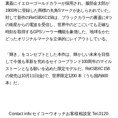
裏蓋にイエローゴールドカラーが採用され、服部金太郎が
1900年に登録した商標の丸角Sマークがあしらわれていた。
対して新作のRef.SBXC158は、ブラックカラーの裏蓋に4つ
の衛星からの電波を受信し、世界中のどこにいても正確な
時刻を取得するGPSソーラー機能を象徴した、地球をかた
どったオリジナルマークを立体的にレイアウトしている。
「輝き」をコンセプトとした本作は、輝かしい未来を目指
して今後も革新を究めるセイコーブランド100周年のマイル
ストーンとなる願いを込めた限定モデルだ。Ref.SBXC158
の発売は10月11日(金)で、世界限定1200 本（うち国内600
本）だ。
Contact info:セイコーウオッチお客様相談室 Tel.0120-