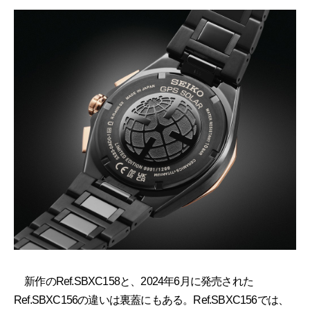
新作のRef.SBXC158と、2024年6月に発売された
Ref.SBXC156の違いは裏蓋にもある。Ref.SBXC156では、