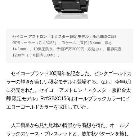
セイコー アストロン「ネクスター 限定モデル」Ref.SBXC158
GPSソーラー（Cal.5X83）。Tiケース（直径43.4mm、厚さ
14.1mm）。10気圧防水。予価35万2000円（税込み）。世界限定
1200本（うち国内600本）。
セイコーブランド100周年を記念した、ピンクゴールドカ
ラーの輝きが美しい限定モデルも登場する。なお、今年6月
に発売された、セイコー アストロン「ネクスター 服部金太
郎 限定モデル」Ref.SBXC156はオールブラックカラーにイ
エローゴールドカラーを採用していた。
人工衛星から見た地球の情景から着想を得た、オールブ
ラックのケース・ブレスレットと、放射状パターンを施し