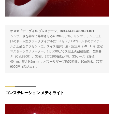
オメガ「デ・ヴィル プレステージ」Ref.434.10.40.20.01.001
シンプルさを芸術に昇華させる40mmモデル。サンブラッシュ仕上
げのドーム型ブラックダイアルに18KセドナTMゴールドのディテー
ルが上品なアクセントに。スイス連邦計量・認定局（METAS）認定
マスタークロノメーター。1万5000ガウス以上の耐磁性能。自動巻
き（Cal.8800）。35石。2万5200振動／時。SSケース（直径
40mm、厚さ9.9mm）。パワーリザーブ約55時間。30m防水。75万
9000円（税込み）。
コンステレーション メテオライト