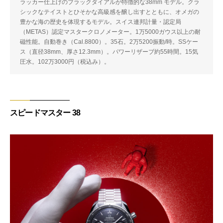
ラッカー仕上げのブラックダイアルが特徴的な38mm モデル。クラ
シックなテイストとひそかな高級感を醸し出すとともに、オメガの
豊かな海の歴史を体現するモデル。スイス連邦計量・認定局
（METAS）認定マスタークロノメーター。1万5000ガウス以上の耐
磁性能。自動巻き（Cal.8800）。35石。2万5200振動/時。SSケー
ス（直径38mm、厚さ12.3mm）。パワーリザーブ約55時間。15気
圧水。102万3000円（税込み）。
スピードマスター 38