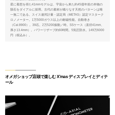
星に着想を得た41mmモデルは、宇宙から来た約45億年前の本物の
隕石をダイアルに採用。古代の素材が織りなす天然のパターンは唯
一無二である。スイス連邦計量・認定局（METAS）認定マスターク
ロノメーター。1万5000ガウス以上の耐磁性能。自動巻き
（Cal.8900）。39石。2万5200振動／時。SSケース（直径41mm、
厚さ13.4mm）。パワーリザーブ約60時間。5気圧防水。149万6000
円（税込み）。
オメガショップ店頭で楽しむ X’mas ディスプレイとディテ
ール