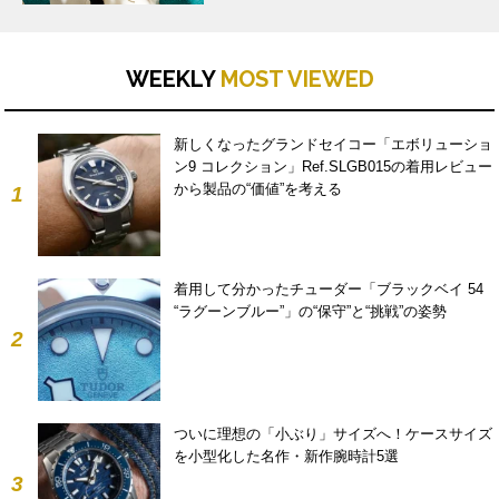
WEEKLY
MOST VIEWED
新しくなったグランドセイコー「エボリューショ
ン9 コレクション」Ref.SLGB015の着用レビュー
から製品の“価値”を考える
1
着用して分かったチューダー「ブラックベイ 54
“ラグーンブルー”」の“保守”と“挑戦”の姿勢
2
ついに理想の「小ぶり」サイズへ！ケースサイズ
を小型化した名作・新作腕時計5選
3