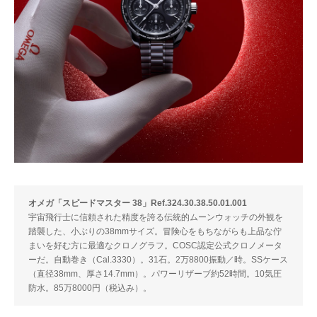
オメガ「スピードマスター 38」Ref.324.30.38.50.01.001
宇宙飛行士に信頼された精度を誇る伝統的ムーンウォッチの外観を
踏襲した、小ぶりの38mmサイズ。冒険心をもちながらも上品な佇
まいを好む方に最適なクロノグラフ。COSC認定公式クロノメータ
ーだ。自動巻き（Cal.3330）。31石。2万8800振動／時。SSケース
（直径38mm、厚さ14.7mm）。パワーリザーブ約52時間。10気圧
防水。85万8000円（税込み）。