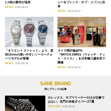
に4色の新作が追加
シーをフレンド・オブ・メゾンに任
命
NEWS
2026.08.07
NEWS
2026.08.07
「オリエント ストレット」より、直
スイス時計協会FH、
径32mmの使いやすいソーラークォ
「WATCH.SWISS（ウォッチ・ドッ
ーツモデルが登場
ト・スイス）」を日本橋三越本店で
開催
NEWS
2026.08.06
NEWS
2026.08.06
SAME BRAND
同じブランドの記事
ロレックス、サブマリーナーだけが正解で
はない。名門の本格ダイバーズ7選
FEATURE
2026.08.06