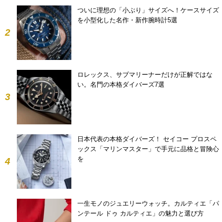
ついに理想の「小ぶり」サイズへ！ケースサイズ
を小型化した名作・新作腕時計5選
2
ロレックス、サブマリーナーだけが正解ではな
い。名門の本格ダイバーズ7選
3
日本代表の本格ダイバーズ！ セイコー プロスペ
ックス「マリンマスター」で手元に品格と冒険心
を
4
一生モノのジュエリーウォッチ。カルティエ「パ
ンテール ドゥ カルティエ」の魅力と選び方