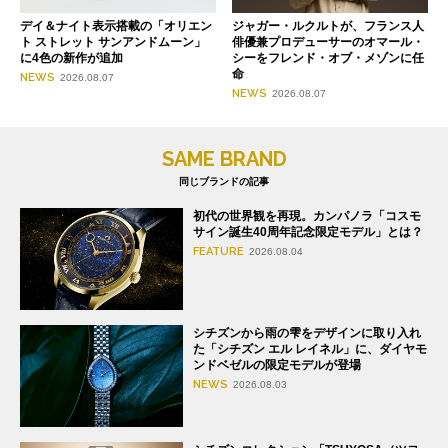
デイ＆ナイト表示搭載の「オリエン
ジャガー・ルクルトが、フランス人
ト ストレット サンアンドムーン」
俳優兼プロデューサーのオマール・
に4色の新作が追加
シーをフレンド・オブ・メゾンに任
命
NEWS
2026.08.07
NEWS
2026.08.07
SAME BRAND
同じブランドの記事
初代の世界観を再現。カンパノラ「コスモ
サイン誕生40周年記念限定モデル」とは？
FEATURE
2026.08.04
シチズンから雨の雫をデザインに取り入れ
た「シチズン エル レイネル」に、ダイヤモ
ンドベゼルの限定モデルが登場
NEWS
2026.08.03