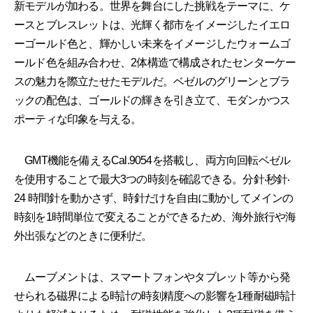
新モデルが加わる。世界を舞台にした挑戦をテーマに、ケ
ースとブレスレットは、光輝く都市をイメージしたイエロ
ーゴールド色と、輝かしい未来をイメージしたウォームゴ
ールド色を組み合わせ、2体構造で構成されたセンターケー
スの魅力を際立たせたモデルだ。ベゼルのグリーンとブラ
ックの配色は、ゴールドの輝きを引き立て、モダンかつス
ポーティな印象を与える。
GMT機能を備えるCal.9054を搭載し、両方向回転ベゼル
を使用することで最大3つの時刻を確認できる。分針‧秒針‧
24 時間針を動かさず、時針だけを自由に動かしてメインの
時刻を1時間単位で変えることができるため、海外旅行や海
外出張などのときに便利だ。
ムーブメントは、スマートフォンやタブレット等から発
せられる磁界による時計の時刻精度への影響を1種耐磁時計