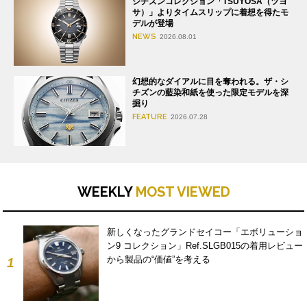
シチズンコレクション「TSUYOSA（ツヨ
サ）」よりタイムスリップに着想を得たモ
デルが登場
NEWS
2026.08.01
幻想的なダイアルに目を奪われる。ザ・シ
チズンの藍染和紙を使った限定モデルを深
掘り
FEATURE
2026.07.28
WEEKLY
MOST VIEWED
新しくなったグランドセイコー「エボリューショ
ン9 コレクション」Ref.SLGB015の着用レビュー
から製品の“価値”を考える
1