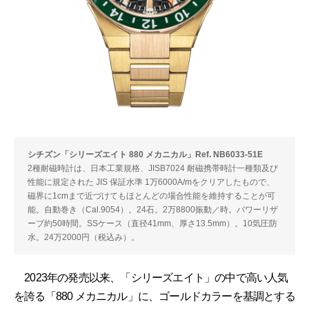
シチズン「シリーズエイト 880 メカニカル」Ref. NB6033-51E
2種耐磁時計は、日本工業規格、JISB7024 耐磁携帯時計一種類及び
性能に規定された JIS 保証水準 1万6000A/mをクリアしたもので、
磁界に1cmまで近づけてもほとんどの場合性能を維持することが可
能。自動巻き（Cal.9054）。24石。2万8800振動／時。パワーリザ
ーブ約50時間。SSケース（直径41mm、厚さ13.5mm）。10気圧防
水。24万2000円（税込み）。
2023年の発売以来、「シリーズエイト」の中で高い人気
を誇る「880 メカニカル」に、ゴールドカラーを基調とする