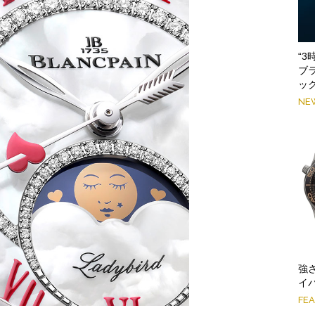
“
ブ
ッ
NE
強
イ
FE