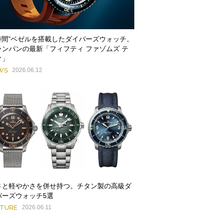
3時間”ベゼルを搭載したダイバーズウォッチ。
ランパンの最新「フィフティ ファゾムズ テ
ク」
WS
2026.06.12
さと軽やかさを併せ持つ。チタン製の高級ダ
バーズウォッチ5選
ATURE
2026.06.11