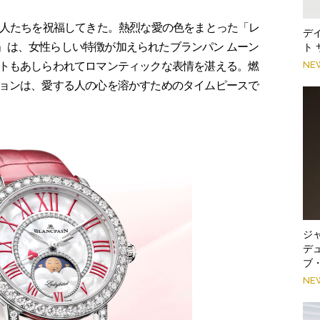
恋人たちを祝福してきた。熱烈な愛の色をまとった「レ
デ
25」は、女性らしい特徴が加えられたブランパン ムーン
ト
NE
トもあしらわれてロマンティックな表情を湛える。燃
ョンは、愛する人の心を溶かすためのタイムピースで
ジ
デ
ブ
NE