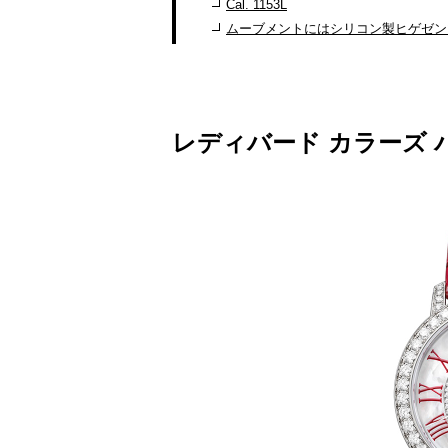
Cal. 1153L
ムーブメントにはシリコン製ヒゲゼン
レディバード カラーズ バ