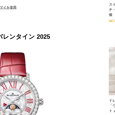
スイ
マイを使用
チ
催
NE
レンタイン 2025
ド
「
ト