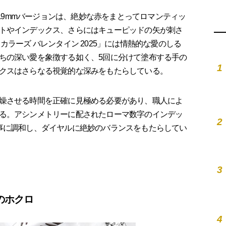
4.9mmバージョンは、絶妙な赤をまとってロマンティッ
トやインデックス、さらにはキューピッドの矢が刺さ
カラーズ バレンタイン 2025」には情熱的な愛のしる
ちの深い愛を象徴する如く、5回に分けて塗布する手の
1
クスはさらなる視覚的な深みをもたらしている。
燥させる時間を正確に見極める必要があり、職人によ
る。アシンメトリーに配されたローマ数字のインデッ
2
事に調和し、ダイヤルに絶妙のバランスをもたらしてい
3
のホクロ
4