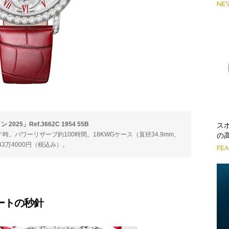
NE
5」Ref.3662C 1954 55B
ス
振動／時。パワーリザーブ約100時間。18KWGケース（直径34.9mm、
の
43万4000円（税込み）。
FE
ートの秒針