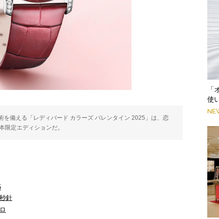
「
使
NE
備える「レディバード カラーズ バレンタイン 2025」は、恋
4本限定エディションだ。
5
秒針
ロ