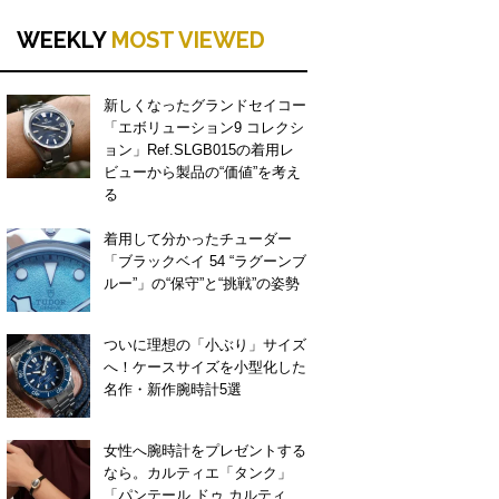
WEEKLY
MOST VIEWED
新しくなったグランドセイコー
「エボリューション9 コレクシ
ョン」Ref.SLGB015の着用レ
ビューから製品の“価値”を考え
る
着用して分かったチューダー
「ブラックベイ 54 “ラグーンブ
ルー”」の“保守”と“挑戦”の姿勢
ついに理想の「小ぶり」サイズ
へ！ケースサイズを小型化した
名作・新作腕時計5選
女性へ腕時計をプレゼントする
なら。カルティエ「タンク」
「パンテール ドゥ カルティ