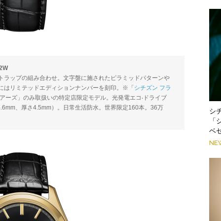
2W
トラップの組み合わせ。文字盤に施されたピラミッドパターンや
にはリミテッドエディションナンバーを刻印。※「
シチズン フラ
ドアーズ」のみ取扱いの特定店限定モデル。光発電エコ‧ドライブ
36.6mm、厚さ4.5mm）。日常生活防水。世界限定160本。36万
シ
「
ベ
NE