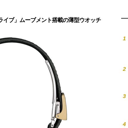
‧ドライブ」ムーブメント搭載の薄型ウオッチ
1
2
3
4