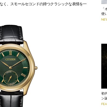
なく、スモールセコンドの持つクラシックな表情を一
「
使
NE
初
ン
FE