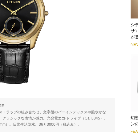
シ
サ
が
NE
2E
ストラップの組み合わせ。文字盤のバーインデックスや艶やかな
幻
ラシックな表情が魅力。光発電エコ‧ドライブ（Cal.8845）。
ン
.5mm）。日常生活防水。36万3000円（税込み）。
FE