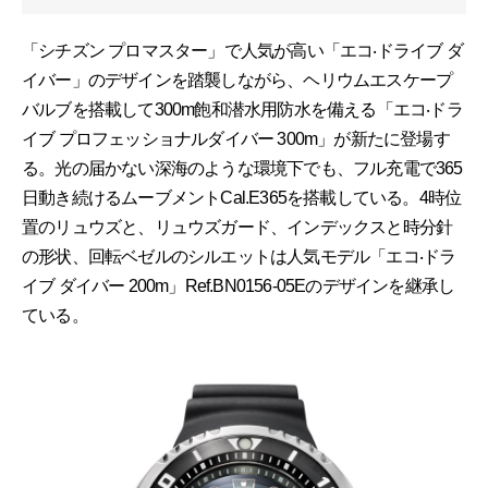
「シチズン プロマスター」で人気が高い「エコ‧ドライブ ダ
イバー」のデザインを踏襲しながら、ヘリウムエスケープ
バルブを搭載して300m飽和潜水用防水を備える「エコ‧ドラ
イブ プロフェッショナルダイバー 300m」が新たに登場す
る。光の届かない深海のような環境下でも、フル充電で365
日動き続けるムーブメントCal.E365を搭載している。4時位
置のリュウズと、リュウズガード、インデックスと時分針
の形状、回転ベゼルのシルエットは人気モデル「エコ‧ドラ
イブ ダイバー 200m」Ref.BN0156-05Eのデザインを継承し
ている。