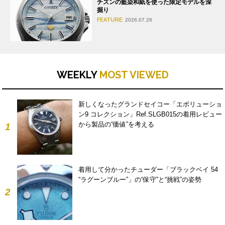
チズンの藍染和紙を使った限定モデルを深
掘り
FEATURE
2026.07.28
WEEKLY
MOST VIEWED
新しくなったグランドセイコー「エボリューショ
ン9 コレクション」Ref.SLGB015の着用レビュー
から製品の“価値”を考える
1
着用して分かったチューダー「ブラックベイ 54
“ラグーンブルー”」の“保守”と“挑戦”の姿勢
2