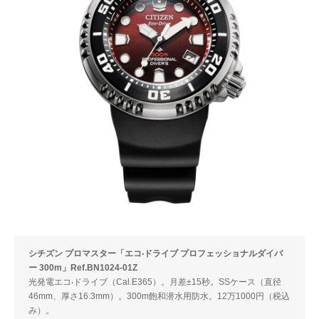
シチズン プロマスター「エコ‧ドライブ プロフェッショナルダイバ
ー 300m」Ref.BN1024-01Z
光発電エコ‧ドライブ（Cal.E365）。月差±15秒。SSケース（直径
46mm、厚さ16.3mm）。300m飽和潜水用防水。12万1000円（税込
み）。