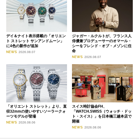
デイ＆ナイト表示搭載の「オリエン
ジャガー・ルクルトが、フランス人
ト ストレット サンアンドムーン」
俳優兼プロデューサーのオマール・
に4色の新作が追加
シーをフレンド・オブ・メゾンに任
命
NEWS
2026.08.07
NEWS
2026.08.07
「オリエント ストレット」より、直
スイス時計協会FH、
径32mmの使いやすいソーラークォ
「WATCH.SWISS（ウォッチ・ドッ
ーツモデルが登場
ト・スイス）」を日本橋三越本店で
開催
NEWS
2026.08.06
NEWS
2026.08.06