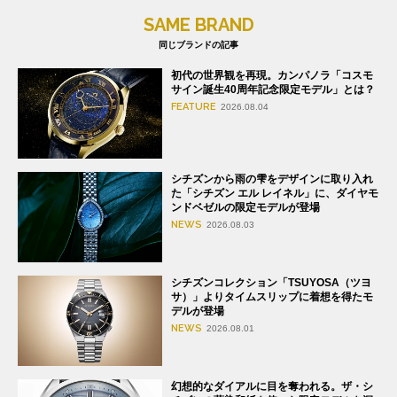
SAME BRAND
同じブランドの記事
初代の世界観を再現。カンパノラ「コスモ
サイン誕生40周年記念限定モデル」とは？
FEATURE
2026.08.04
シチズンから雨の雫をデザインに取り入れ
た「シチズン エル レイネル」に、ダイヤモ
ンドベゼルの限定モデルが登場
NEWS
2026.08.03
シチズンコレクション「TSUYOSA（ツヨ
サ）」よりタイムスリップに着想を得たモ
デルが登場
NEWS
2026.08.01
幻想的なダイアルに目を奪われる。ザ・シ