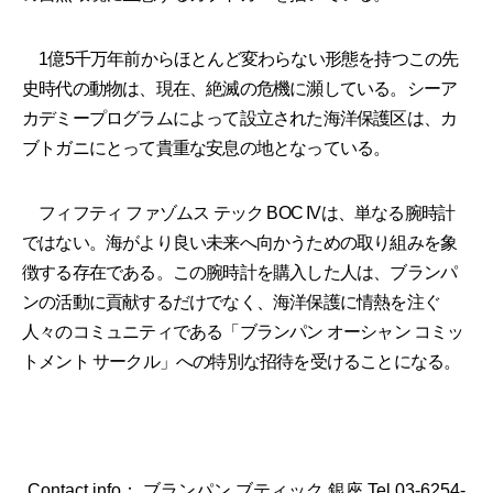
1億5千万年前からほとんど変わらない形態を持つこの先
史時代の動物は、現在、絶滅の危機に瀕している。シーア
カデミープログラムによって設立された海洋保護区は、カ
ブトガニにとって貴重な安息の地となっている。
フィフティ ファゾムス テック BOC IVは、単なる腕時計
ではない。海がより良い未来へ向かうための取り組みを象
徴する存在である。この腕時計を購入した人は、ブランパ
ンの活動に貢献するだけでなく、海洋保護に情熱を注ぐ
人々のコミュニティである「ブランパン オーシャン コミッ
トメント サークル」への特別な招待を受けることになる。
Contact info： ブランパン ブティック 銀座 Tel.03-6254-