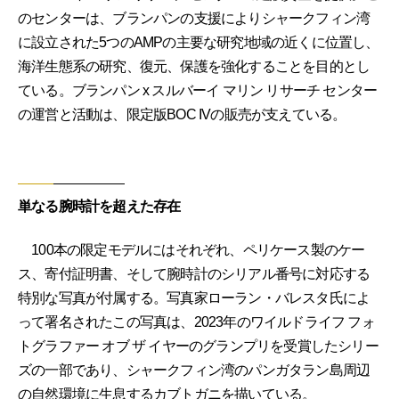
のセンターは、ブランパンの支援によりシャークフィン湾
に設立された5つのAMPの主要な研究地域の近くに位置し、
海洋生態系の研究、復元、保護を強化することを目的とし
ている。ブランパン x スルバーイ マリン リサーチ センター
の運営と活動は、限定版BOC IVの販売が支えている。
単なる腕時計を超えた存在
100本の限定モデルにはそれぞれ、ペリケース製のケー
ス、寄付証明書、そして腕時計のシリアル番号に対応する
特別な写真が付属する。写真家ローラン・バレスタ氏によ
って署名されたこの写真は、2023年のワイルドライフ フォ
トグラファー オブ ザ イヤーのグランプリを受賞したシリー
ズの一部であり、シャークフィン湾のパンガタラン島周辺
の自然環境に生息するカブトガニを描いている。