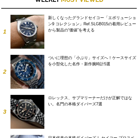
新しくなったグランドセイコー「エボリューショ
ン9 コレクション」Ref.SLGB015の着用レビュー
から製品の“価値”を考える
1
ついに理想の「小ぶり」サイズへ！ケースサイズ
を小型化した名作・新作腕時計5選
2
ロレックス、サブマリーナーだけが正解ではな
い。名門の本格ダイバーズ7選
3
日本代表の本格ダイバーズ！ セイコー プロスペ