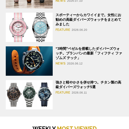
NEWS
2026.07.10
スポーティーからカワイイまで。女性にお
勧めの高級ダイバーズウォッチをまとめて
みました
FEATURE
2026.06.20
“3時間”ベゼルを搭載したダイバーズウォ
ッチ。ブランパンの最新「フィフティ ファ
ゾムズ テック」
NEWS
2026.06.12
強さと軽やかさを併せ持つ。チタン製の高
級ダイバーズウォッチ5選
FEATURE
2026.06.11
WEEKLY
MOST VIEWED