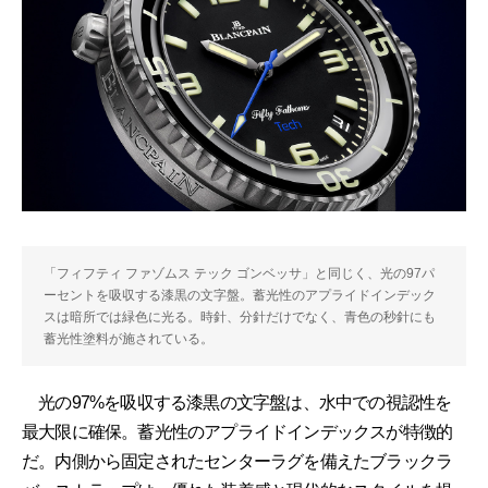
「フィフティ ファゾムス テック ゴンベッサ」と同じく、光の97パ
ーセントを吸収する漆黒の文字盤。蓄光性のアプライドインデック
スは暗所では緑色に光る。時針、分針だけでなく、青色の秒針にも
蓄光性塗料が施されている。
光の97%を吸収する漆黒の文字盤は、水中での視認性を
最大限に確保。蓄光性のアプライドインデックスが特徴的
だ。内側から固定されたセンターラグを備えたブラックラ