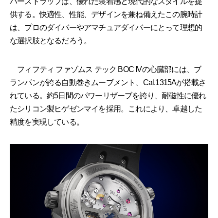
バーストラップは、優れた装着感と現代的なスタイルを提
供する。快適性、性能、デザインを兼ね備えたこの腕時計
は、プロのダイバーやアマチュアダイバーにとって理想的
な選択肢となるだろう。
フィフティ ファゾムス テック BOC IVの心臓部には、ブ
ランパンが誇る自動巻きムーブメント、Cal.1315Aが搭載さ
れている。約5日間のパワーリザーブを誇り、耐磁性に優れ
たシリコン製ヒゲゼンマイを採用。これにより、卓越した
精度を実現している。