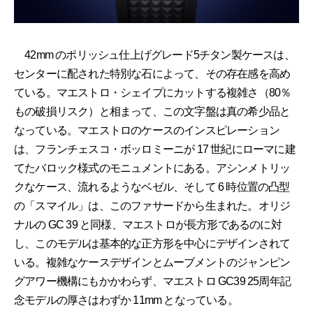
42mm のポリッシュ仕上げグレード5チタン製ケースは、
センターに配された特別な石によって、その存在感を高め
ている。マエストロ・シェイプにカットする複雑さ（80％
もの破損リスク）と相まって、この文字盤は真の希少品と
なっている。マエストロのケースのインスピレーション
は、フランチェスコ・ボッロミーニが 17 世紀にローマに建
てたバロック様式のモニュメントにある。アシンメトリッ
クなケース、流れるようなベゼル、そして 6 時位置の凸型
の「スマイル」は、このファサードから生まれた。オリジ
ナルの GC 39 と同様、マエストロが長方形であるのに対
し、このモデルは基本的な正方形を中心にデザインされて
いる。複雑なケースデザインとムーブメントのジャンピン
グアワー機構にもかかわらず、マエストロ GC39 25周年記
念モデルの厚さはわずか 11mm となっている。