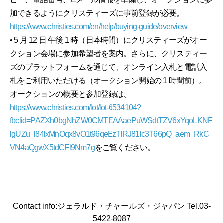
加できるようにクリスティーズに事前登録が必要。
https://www.christies.com/en/help/buying-guide/overview
• 5 月 12 日 午後 1 時（日本時間）にクリスティーズがオー
クション会場に参加希望者を案内。さらに、クリスティー
ズのプラットフォームを通じて、オンライン入札と電話入
札をご利用いただける（オークション開始の 1 時間前）。
オークションの概要と参加登録は、
https://www.christies.com/lot/lot-6534104?
fbclid=PAZXh0bgNhZW0CMTEAAaePuWSdtTZV6xYqoLKNF
lgUZu_l84lxMnOqx8vO1t96qeEzTlRJ81lc3T66pQ_aem_RkC
VN4aQgwX5tdCFl9Nm7g
をご覧ください。
Contact info:ジェラルド・チャールズ・ジャパン Tel.03-
5422-8087