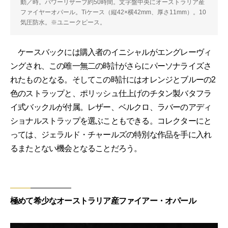
動／時。パワーリザーブ約50時間。文字盤中央にオーストラリア産
ファイヤーオパール。Tiケース（縦42×横42mm、厚さ11mm）。10
気圧防水。※ユニークピース。
ケースバックには購入者のイニシャルがエングレーヴィ
ングされ、この唯一無二の時計がさらにパーソナライズさ
れたものとなる。そしてこの時計にはオレンジとブルーの2
色のストラップと、ポリッシュ仕上げのチタン製バタフラ
イ式バックルが付属。レザー、ベルクロ、ラバーのアディ
ショナルストラップを選ぶこともできる。コレクターにと
っては、ジェラルド・チャールズの特別な作品を手に入れ
るまたとない機会となることだろう。
極めて希少なオーストラリア産ファイアー・オパール