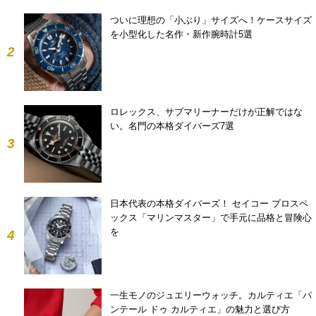
ついに理想の「小ぶり」サイズへ！ケースサイズ
を小型化した名作・新作腕時計5選
2
ロレックス、サブマリーナーだけが正解ではな
い。名門の本格ダイバーズ7選
3
日本代表の本格ダイバーズ！ セイコー プロスペ
ックス「マリンマスター」で手元に品格と冒険心
を
4
一生モノのジュエリーウォッチ。カルティエ「パ
ンテール ドゥ カルティエ」の魅力と選び方