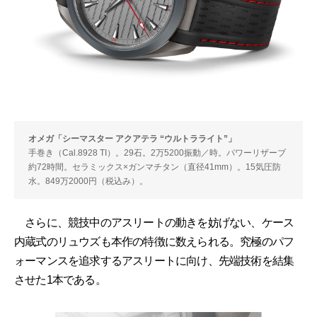
オメガ「シーマスター アクアテラ “ウルトラライト”」
手巻き（Cal.8928 TI）。29石。2万5200振動／時。パワーリザーブ
約72時間。セラミックス×ガンマチタン（直径41mm）。15気圧防
水。849万2000円（税込み）。
さらに、競技中のアスリートの動きを妨げない、ケース
内蔵式のリュウズも本作の特徴に数えられる。究極のパフ
ォーマンスを追求するアスリートに向け、先端技術を結集
させた1本である。