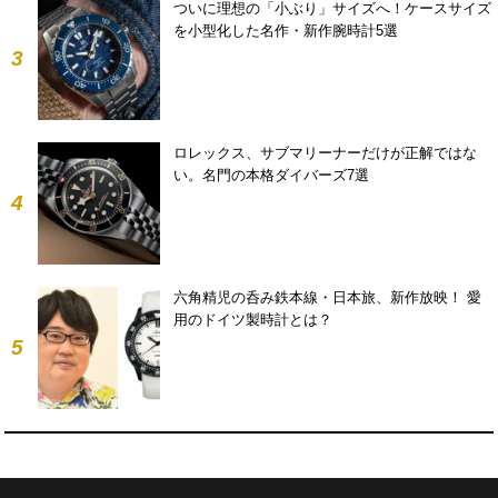
ついに理想の「小ぶり」サイズへ！ケースサイズ
を小型化した名作・新作腕時計5選
3
ロレックス、サブマリーナーだけが正解ではな
い。名門の本格ダイバーズ7選
4
六角精児の呑み鉄本線・日本旅、新作放映！ 愛
用のドイツ製時計とは？
5