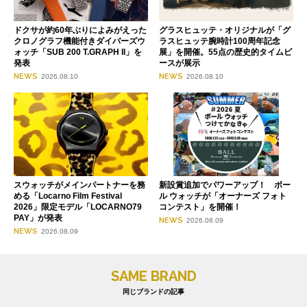
ドクサが約60年ぶりによみがえった
グラスヒュッテ・オリジナルが「グ
クロノグラフ機能付きダイバーズウ
ラスヒュッテ腕時計100周年記念
ォッチ「SUB 200 T.GRAPH II」を
展」を開催。55点の歴史的タイムピ
発表
ースが展示
NEWS
NEWS
2026.08.10
2026.08.10
スウォッチがメインパートナーを務
新設賞追加でパワーアップ！ ボー
める「Locarno Film Festival
ル ウォッチが「オーナーズ フォト
2026」限定モデル「LOCARNO79
コンテスト」を開催！
PAY」が発表
NEWS
2026.08.09
NEWS
2026.08.09
SAME BRAND
同じブランドの記事