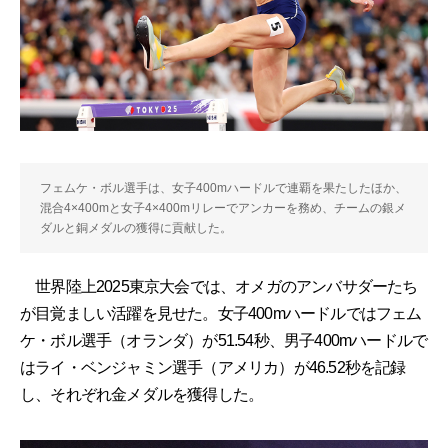
フェムケ・ボル選手は、女子400mハードルで連覇を果たしたほか、
混合4×400mと女子4×400mリレーでアンカーを務め、チームの銀メ
ダルと銅メダルの獲得に貢献した。
世界陸上2025東京大会では、オメガのアンバサダーたち
が目覚ましい活躍を見せた。女子400mハードルではフェム
ケ・ボル選手（オランダ）が51.54秒、男子400mハードルで
はライ・ベンジャミン選手（アメリカ）が46.52秒を記録
し、それぞれ金メダルを獲得した。