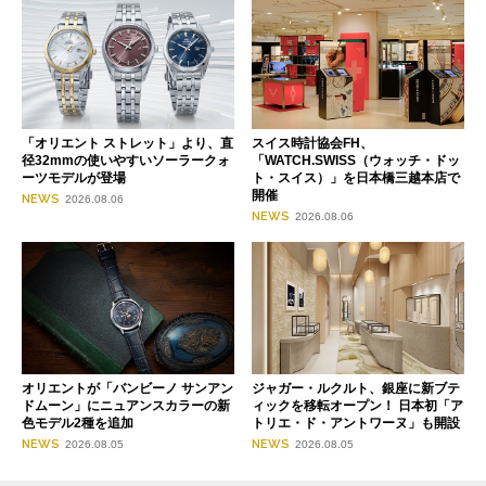
「オリエント ストレット」より、直
スイス時計協会FH、
径32mmの使いやすいソーラークォ
「WATCH.SWISS（ウォッチ・ドッ
ーツモデルが登場
ト・スイス）」を日本橋三越本店で
開催
NEWS
2026.08.06
NEWS
2026.08.06
オリエントが「バンビーノ サンアン
ジャガー・ルクルト、銀座に新ブテ
ドムーン」にニュアンスカラーの新
ィックを移転オープン！ 日本初「ア
色モデル2種を追加
トリエ・ド・アントワーヌ」も開設
NEWS
NEWS
2026.08.05
2026.08.05