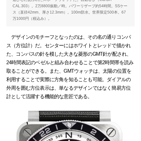
CAL.303）。2万8800振動／時。パワーリザーブ約54時間。SSケー
ス（直径42mm、厚さ12.3mm）。100m防水。世界限定500本。67
万1000円（税込み）。
デザインのモチーフとなったのは、その名の通りコンパ
ス（方位計）だ。センターにはホワイトとレッドで描かれ
た、コンパスの針を模した大きな菱形のGMT針が配され、
24時間表記のベゼルと組み合わせることで第2時間帯を読み
取ることができる。また、GMTウォッチは、太陽の位置を
利用することで実際に方角を知ることも可能。ダイアルの
外周を囲む方位表示は、単なるデザインではなく簡易方位
計として活躍する機能的な意匠である。