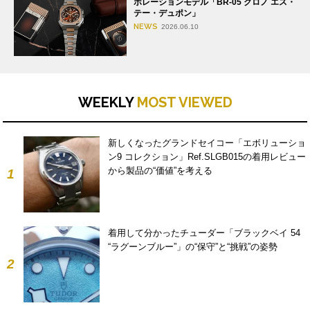
ボレーションモデル「BR-05 クロノ エス・
テー・デュポン」
NEWS
2026.06.10
WEEKLY
MOST VIEWED
新しくなったグランドセイコー「エボリューショ
ン9 コレクション」Ref.SLGB015の着用レビュー
から製品の“価値”を考える
1
着用して分かったチューダー「ブラックベイ 54
“ラグーンブルー”」の“保守”と“挑戦”の姿勢
2