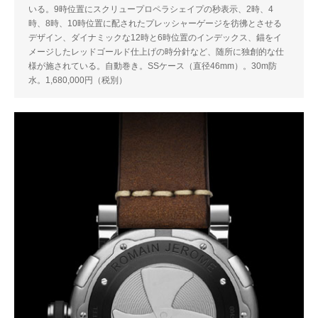
いる。9時位置にスクリュープロペラシェイプの秒表示、2時、4
時、8時、10時位置に配されたプレッシャーゲージを彷彿とさせる
デザイン、ダイナミックな12時と6時位置のインデックス、錨をイ
メージしたレッドゴールド仕上げの時分針など、随所に独創的な仕
様が施されている。自動巻き。SSケース（直径46mm）。30m防
水。1,680,000円（税別）