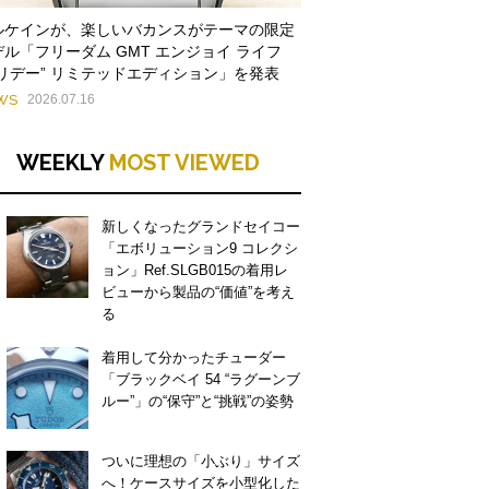
ルケインが、楽しいバカンスがテーマの限定
デル「フリーダム GMT エンジョイ ライフ
ホリデー” リミテッドエディション」を発表
WS
2026.07.16
WEEKLY
MOST VIEWED
新しくなったグランドセイコー
「エボリューション9 コレクシ
ョン」Ref.SLGB015の着用レ
ビューから製品の“価値”を考え
る
着用して分かったチューダー
「ブラックベイ 54 “ラグーンブ
ルー”」の“保守”と“挑戦”の姿勢
ついに理想の「小ぶり」サイズ
へ！ケースサイズを小型化した