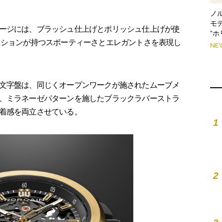
ノ
モ
ージには、ブラッシュ仕上げとポリッシュ仕上げが使
“
クションが持つスポーティーさとエレガントさを表現し
NE
文字盤は、同じくオープンワークが施されたムーブメ
、ミラネーゼパターンを施したブラックラバーストラ
着感を両立させている。
1
2