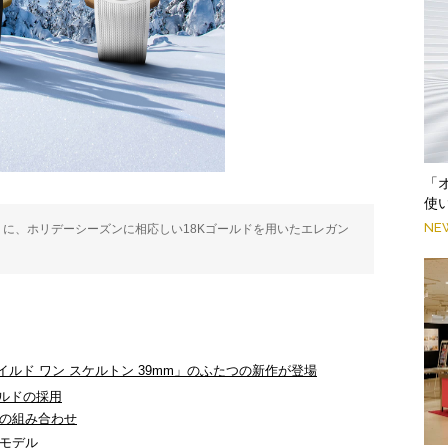
「
使
NE
m」に、ホリデーシーズンに相応しい18Kゴールドを用いたエレガン
「ワイルド ワン スケルトン 39mm」のふたつの新作が登場
ールドの採用
の組み合わせ
モデル