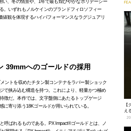
に用い、冬の情景や、1年で最も煌びやかなホリデーシー
FE
る。いずれもノルケインのブランドフィロソフィー
核心にある価値観を体現するハイパフォーマンスなラグジュアリ
ン 39mmへのゴールドの採用
メントを収めたチタン製コンテナをラバー製ショック
ジで挟み込む構造を持つ。これにより、軽量かつ極め
特徴だ。本作では、文字盤側にあたるトップゲージ
【
感に寄り添う18Kゴールドが用いられている。
え
20
ドと呼ばれるものである。PX Impact®ゴールドとは、ノ