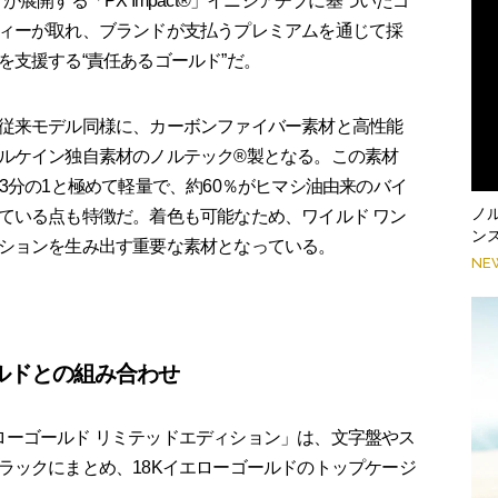
展開する「PX Impact®」イニシアチブに基づいたゴ
ィーが取れ、ブランドが支払うプレミアムを通じて採
を支援する“責任あるゴールド”だ。
従来モデル同様に、カーボンファイバー素材と高性能
ルケイン独自素材のノルテック®製となる。この素材
3分の1と極めて軽量で、約60％がヒマシ油由来のバイ
ノ
ている点も特徴だ。着色も可能なため、ワイルド ワン
ンス
ションを生み出す重要な素材となっている。
NE
ルドとの組み合わせ
イエローゴールド リミテッドエディション」は、文字盤やス
ラックにまとめ、18Kイエローゴールドのトップケージ