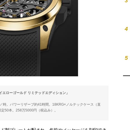
3
4
5
m イエローゴールド リミテッドエディション」
0振動／時。パワーリザーブ約41時間。18KRG×ノルテックケース（直
限定50本。258万5000円（税込み）。