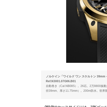
ノルケイン「ワイルド ワン スケルトン 39m
Ref.N3001.07G06.B01
自動巻き（Cal.NB08S）。26石。2万880
径39mm、厚さ11.75mm）。200m防水。世界