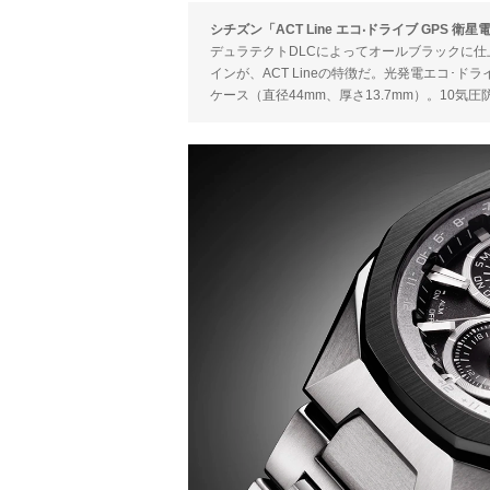
シチズン「ACT Line エコ‧ドライブ GPS 衛星電波
デュラテクトDLCによってオールブラックに
インが、ACT Lineの特徴だ。光発電エコ･
ケース（直径44mm、厚さ13.7mm）。10気