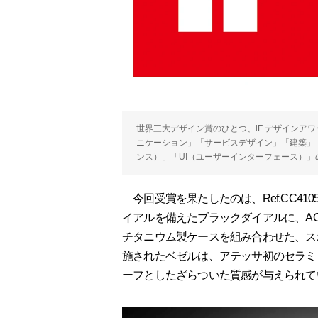
世界三大デザイン賞のひとつ、iF デザインア
ニケーション」「サービスデザイン」「建築」
ンス）」「UI（ユーザーインターフェース）」
今回受賞を果たしたのは、Ref.CC4105-
イアルを備えたブラックダイアルに、AC
チタニウム製ケースを組み合わせた、ス
施されたベゼルは、アテッサ初のセラミ
ーフとしたざらついた質感が与えられて