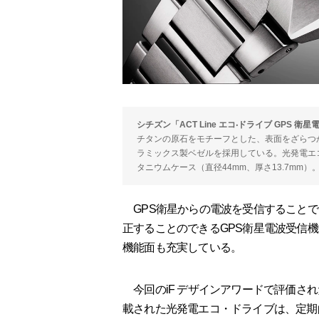
シチズン「ACT Line エコ‧ドライブ GPS 衛星電波
チタンの原石をモチーフとした、表面をざらつ
ラミックス製ベゼルを採用している。光発電エ
タニウムケース（直径44mm、厚さ13.7mm）。
GPS衛星からの電波を受信することで
正することのできるGPS衛星電波受信
機能面も充実している。
今回のiF デザインアワードで評価さ
載された光発電エコ・ドライブは、定期