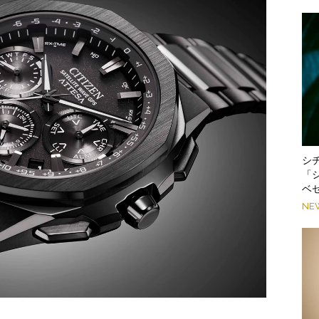
シ
「
ベ
NE