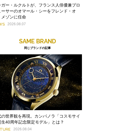
ャガー・ルクルトが、フランス人俳優兼プロ
ューサーのオマール・シーをフレンド・オ
・メゾンに任命
WS
2026.08.07
SAME BRAND
同じブランドの記事
代の世界観を再現。カンパノラ「コスモサイ
誕生40周年記念限定モデル」とは？
ATURE
2026.08.04