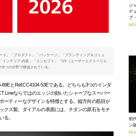
ジ
デ
ブ
NE
ワード。「プロダクト」「パッケージ」「ブランディング＆コミュ
「インテリア‧内装」「コンセプト」「UX（ユーザーエクスペリエ
の9つの分野で構成されている。
69EとRef.CC4104-53Eである。どちらも3つのインダ
T Lineならではのエッジの効いたシャープなスーパー
ポーティーなデザインを特徴とする。縦方向の筋目が
ックス製。ダイアルの表面には、チタンの原石をモチ
いる。
初
ン
FE