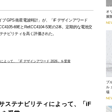
オ
展
ドライブ GPS 衛星電波時計」が、「iF デザインアワード
NE
4105-69EとRef.CC4104-53Eの2本。定期的な電池交
テナビリティを高く評価された。
よって、「iF デザインアワード 2026」を受賞
ブ
ル
場
NE
サステナビリティによって、「iF