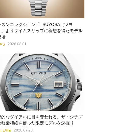
チズンコレクション「TSUYOSA（ツヨ
）」よりタイムスリップに着想を得たモデル
登場
WS
2026.08.01
想的なダイアルに目を奪われる。ザ・シチズ
の藍染和紙を使った限定モデルを深掘り
ATURE
2026.07.28