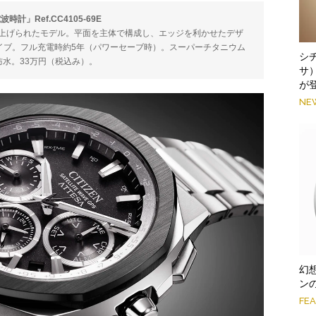
時計」Ref.CC4105-69E
仕上げられたモデル。平面を主体で構成し、エッジを利かせたデザ
ドライブ。フル充電時約5年（パワーセーブ時）。スーパーチタニウム
シ
圧防水。33万円（税込み）。
サ
が
NE
幻
ン
FE