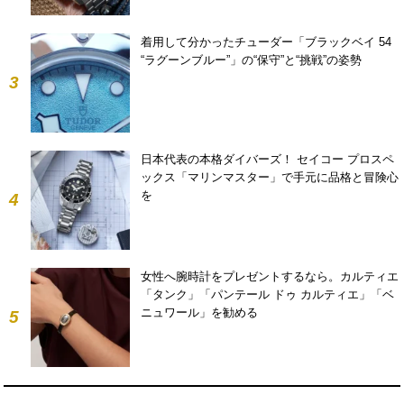
着用して分かったチューダー「ブラックベイ 54
“ラグーンブルー”」の“保守”と“挑戦”の姿勢
3
日本代表の本格ダイバーズ！ セイコー プロスペ
ックス「マリンマスター」で手元に品格と冒険心
を
4
女性へ腕時計をプレゼントするなら。カルティエ
「タンク」「パンテール ドゥ カルティエ」「ベ
ニュワール」を勧める
5