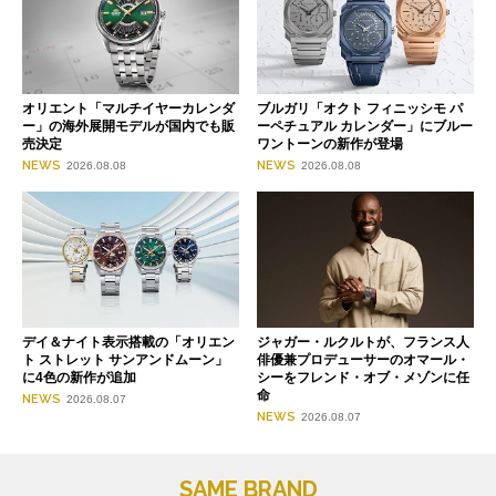
オリエント「マルチイヤーカレンダ
ブルガリ「オクト フィニッシモ パ
ー」の海外展開モデルが国内でも販
ーペチュアル カレンダー」にブルー
売決定
ワントーンの新作が登場
NEWS
NEWS
2026.08.08
2026.08.08
デイ＆ナイト表示搭載の「オリエン
ジャガー・ルクルトが、フランス人
ト ストレット サンアンドムーン」
俳優兼プロデューサーのオマール・
に4色の新作が追加
シーをフレンド・オブ・メゾンに任
命
NEWS
2026.08.07
NEWS
2026.08.07
SAME BRAND