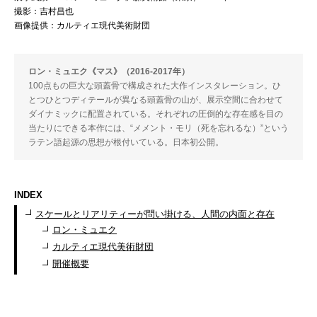
撮影：吉村昌也
画像提供：カルティエ現代美術財団
ロン・ミュエク《マス》（2016-2017年）
100点もの巨大な頭蓋骨で構成された大作インスタレーション。ひ
とつひとつディテールが異なる頭蓋骨の山が、展示空間に合わせて
ダイナミックに配置されている。それぞれの圧倒的な存在感を目の
当たりにできる本作には、“メメント・モリ（死を忘れるな）”という
ラテン語起源の思想が根付いている。日本初公開。
INDEX
スケールとリアリティーが問い掛ける、人間の内面と存在
ロン・ミュエク
カルティエ現代美術財団
開催概要