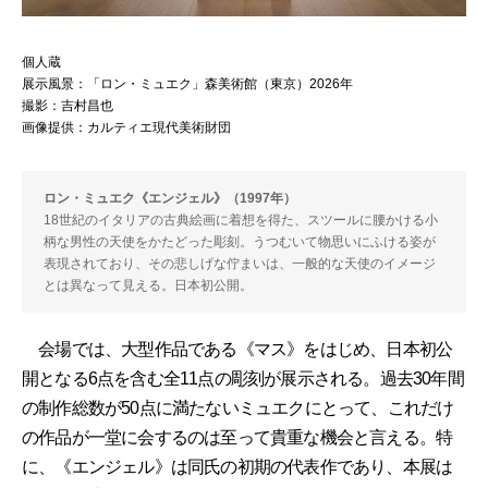
個人蔵
展示風景：「ロン・ミュエク」森美術館（東京）2026年
撮影：吉村昌也
画像提供：カルティエ現代美術財団
ロン・ミュエク《エンジェル》（1997年）
18世紀のイタリアの古典絵画に着想を得た、スツールに腰かける小
柄な男性の天使をかたどった彫刻。うつむいて物思いにふける姿が
表現されており、その悲しげな佇まいは、一般的な天使のイメージ
とは異なって見える。日本初公開。
会場では、大型作品である《マス》をはじめ、日本初公
開となる6点を含む全11点の彫刻が展示される。過去30年間
の制作総数が50点に満たないミュエクにとって、これだけ
の作品が一堂に会するのは至って貴重な機会と言える。特
に、《エンジェル》は同氏の初期の代表作であり、本展は