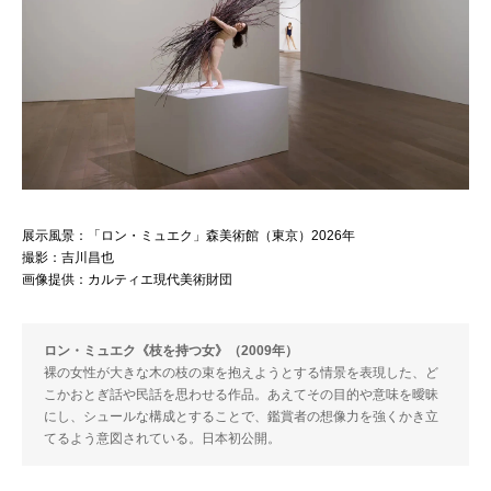
展示風景：「ロン・ミュエク」森美術館（東京）2026年
撮影：吉川昌也
画像提供：カルティエ現代美術財団
ロン・ミュエク《枝を持つ女》（2009年）
裸の女性が大きな木の枝の束を抱えようとする情景を表現した、ど
こかおとぎ話や民話を思わせる作品。あえてその目的や意味を曖昧
にし、シュールな構成とすることで、鑑賞者の想像力を強くかき立
てるよう意図されている。日本初公開。