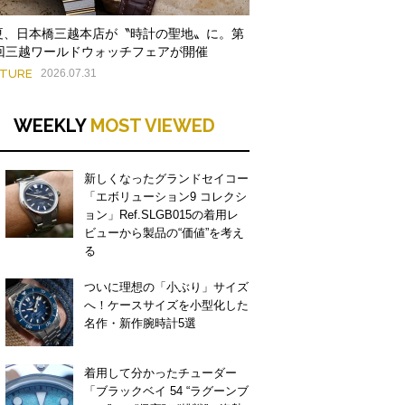
夏、日本橋三越本店が〝時計の聖地〟に。第
9回三越ワールドウォッチフェアが開催
ATURE
2026.07.31
WEEKLY
MOST VIEWED
新しくなったグランドセイコー
「エボリューション9 コレクシ
ョン」Ref.SLGB015の着用レ
ビューから製品の“価値”を考え
る
ついに理想の「小ぶり」サイズ
へ！ケースサイズを小型化した
名作・新作腕時計5選
着用して分かったチューダー
「ブラックベイ 54 “ラグーンブ