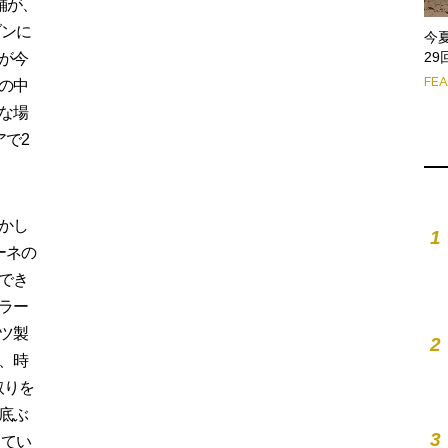
舗が、
ゾンに
今
2
が今
FE
の中
な場
アで2
かし
1
ーネの
でき
ラー
ツ製
2
、時
取りを
底ぶ
3
してい