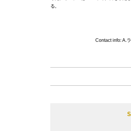
る。
Contact info: 
S