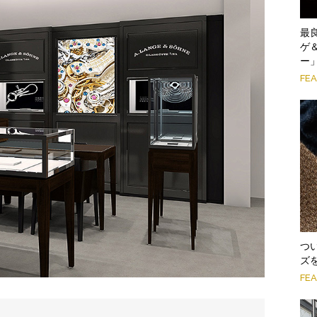
最
ゲ
ー
FE
つ
ズ
FE