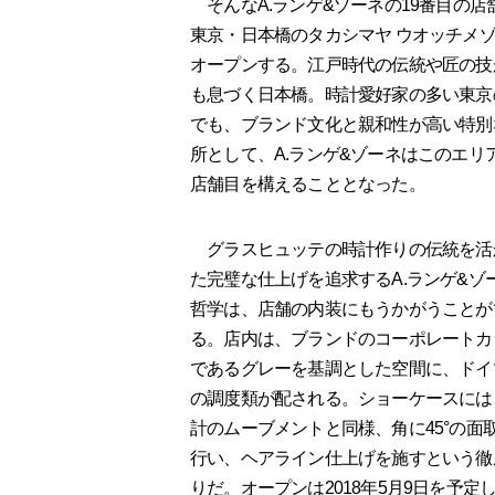
そんなA.ランゲ&ゾーネの19番目の店
東京・日本橋のタカシマヤ ウオッチメ
オープンする。江戸時代の伝統や匠の技
も息づく日本橋。時計愛好家の多い東京
でも、ブランド文化と親和性が高い特別
所として、A.ランゲ&ゾーネはこのエリ
店舗目を構えることとなった。
グラスヒュッテの時計作りの伝統を活
た完璧な仕上げを追求するA.ランゲ&ゾ
哲学は、店舗の内装にもうかがうことが
る。店内は、ブランドのコーポレートカ
であるグレーを基調とした空間に、ドイ
の調度類が配される。ショーケースには
計のムーブメントと同様、角に45°の面
行い、ヘアライン仕上げを施すという徹
りだ。オープンは2018年5月9日を予定