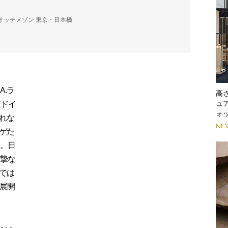
ウオッチメゾン 東京・日本橋
A.ラ
高
ュ
東ドイ
ォ
れな
NE
ゲた
た。日
真摯な
では
を展開