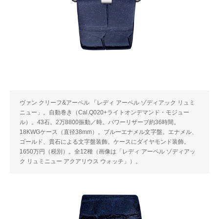
ヴァン クリーフ&アーペル 「レディ アーペル ゾディアック リュミ
ニュー」。自動巻き（Cal.Q020+ライトオンデマンド・モジュー
ル）。43石。2万8800振動／時。パワーリザーブ約36時間。
18KWGケース（直径38mm）。ブルーエナメル文字盤。エナメル、
ゴールド、貴石による文字盤装飾。ケースにダイヤモンド装飾。
1650万円（税別）。全12種（画像は「レディ アーペル ゾディアッ
ク リュミニュー アクアリウス ウォッチ」）。