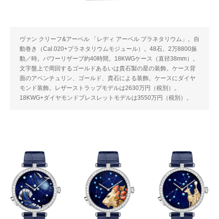
ヴァン クリーフ&アーペル 「レディ アーペル プラネタリウム」。自
動巻き（Cal.020+プラネタリウムモジュール）。48石。2万8800振
動／時。パワーリザーブ約40時間。18KWGケース（直径38mm）。
文字盤上で周回するゴールドあるいは貴石製の星の装飾。ケース背
面のアベンチュリン、ゴールド、貴石による装飾。ケースにダイヤ
モンド装飾。レザーストラップモデルは2630万円（税別）。
18KWG+ダイヤモンドブレスレットモデルは3550万円（税別）。