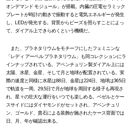
オンデマンド モジュール」が搭載。内臓の圧電セラミック
プレートが時計の動きで振動すると電気エネルギーが発生
し、LEDが発光する。背景からビーズを照らすことによっ
て、ダイアル上できらめくという機構だ。
また、プラネタリウムをモチーフにしたフェミニンな
「レディ アーペル プラネタリウム」も同コレクションにラ
インナップされている。アベンチュリン製ダイアル上には
太陽、水星、金星、そして月と地球が配置されている。実
際の速度と同様に水星は88日、金星は224日、地球は365日
で軌道を一周。29.5日で月が地球を周回する様子も再現さ
れ、星々の壮大な運行をいつでも楽しめる。ベゼルとケー
スサイドにはダイヤモンドがセットされ、アベンチュリ
ン、ゴールド、貴石による装飾が施されたケース背面では
日、月、年が確認出来る。