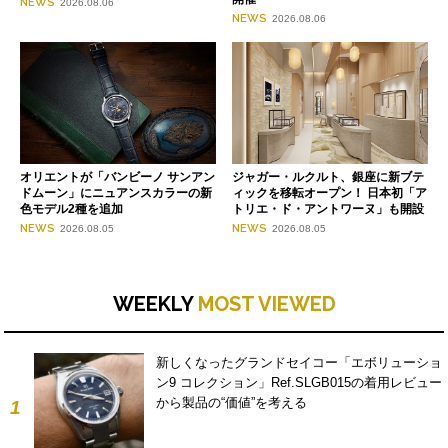
NEWS
2026.08.06
NEWS
2026.08.06
オリエントが「バンビーノ サンアン
ジャガー・ルクルト、銀座に新ブテ
ドムーン」にニュアンスカラーの新
ィックを移転オープン！ 日本初「ア
色モデル2種を追加
トリエ・ド・アントワーヌ」も開設
NEWS
NEWS
2026.08.05
2026.08.05
WEEKLY
MOST VIEWED
新しくなったグランドセイコー「エボリューショ
ン9 コレクション」Ref.SLGB015の着用レビュー
から製品の“価値”を考える
1