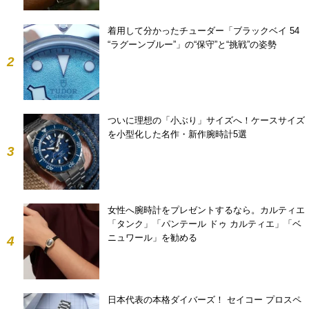
着用して分かったチューダー「ブラックベイ 54
“ラグーンブルー”」の“保守”と“挑戦”の姿勢
2
ついに理想の「小ぶり」サイズへ！ケースサイズ
を小型化した名作・新作腕時計5選
3
女性へ腕時計をプレゼントするなら。カルティエ
「タンク」「パンテール ドゥ カルティエ」「ベ
ニュワール」を勧める
4
日本代表の本格ダイバーズ！ セイコー プロスペ