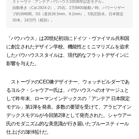
ストーヴァ「アンテア バウハウス100周年記念モデル」
自動巻き（Cal.2824-2）。25石。2万8800振動／時。パワーリザー
ブ約38時間。SS（直径36.5mm、9.2mm）。5気圧防水。日本限定
30本。18万円（税別）。
「バウハウス」は20世紀初頭にドイツ・ヴァイマル共和国
に創立されたデザイン学校。機能性とミニマリズムを追求
したバウハウススタイルは、現代的なフラットデザインに
影響を与えた。
ストーヴァのCEO兼デザイナー、ウォッチビルダーであ
るヨルク・シャウアー氏は、バウハウスへのオマージュと
して昨年末、ローマンインデックスの「アンテア 日本限定
モデル」第1弾を発表。多数の要望を受けて、アラビアイン
デックスモデルが今回第2弾として発売された。シャウアー
氏のモダニズム的な美意識が行き届いたブルースティール
仕上げの3針時計だ。