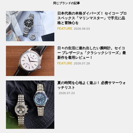
同じブランドの記事
日本代表の本格ダイバーズ！ セイコー プロ
スペックス「マリンマスター」で手元に品
格と冒険心を
FEATURE
2026.08.03
日々の生活に連れ出したい腕時計。セイコ
ー プレザージュ「クラシックシリーズ」最
新作を着用レビュー！
FEATURE
2026.07.28
夏の時間を心地よく遊ぶ！ 必携サマーウォ
ッチリスト
2026.07.23