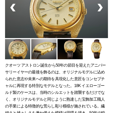
クオーツ アストロン誕生から50年の節目を迎えたアニバー
サリーイヤーの最後を飾るのは、オリジナルモデルに込め
られた意志や未来への期待を具現化した意匠をコンセプチ
ャルに再現する特別なモデルとなった。18K イエローゴー
ルド製のケースは、当時のシルエットを踏襲するだけでな
く、オリジナルモデルと同じように熟達した宝飾加工職人
の手業による特徴的な荒らし彫り模様が施されている。繊
細さと雄々しさを兼ね備えた模様は円環を描き、50年の時