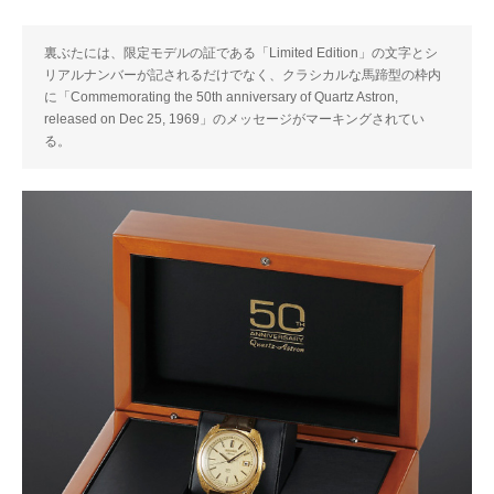
裏ぶたには、限定モデルの証である「Limited Edition」の文字とシ
リアルナンバーが記されるだけでなく、クラシカルな馬蹄型の枠内
に「Commemorating the 50th anniversary of Quartz Astron,
released on Dec 25, 1969」のメッセージがマーキングされてい
る。