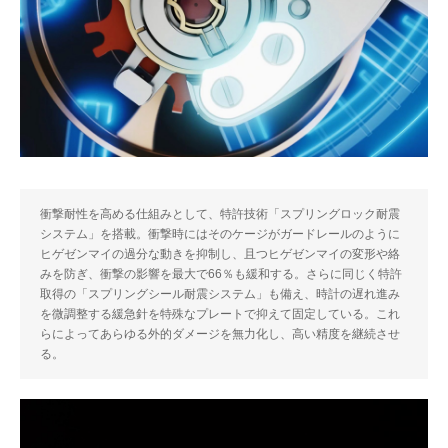
衝撃耐性を高める仕組みとして、特許技術「スプリングロック耐震
システム」を搭載。衝撃時にはそのケージがガードレールのように
ヒゲゼンマイの過分な動きを抑制し、且つヒゲゼンマイの変形や絡
みを防ぎ、衝撃の影響を最大で66％も緩和する。さらに同じく特許
取得の「スプリングシール耐震システム」も備え、時計の遅れ進み
を微調整する緩急針を特殊なプレートで抑えて固定している。これ
らによってあらゆる外的ダメージを無力化し、高い精度を継続させ
る。