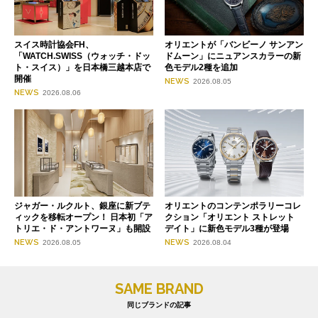
スイス時計協会FH、
オリエントが「バンビーノ サンアン
「WATCH.SWISS（ウォッチ・ドッ
ドムーン」にニュアンスカラーの新
ト・スイス）」を日本橋三越本店で
色モデル2種を追加
開催
NEWS
2026.08.05
NEWS
2026.08.06
ジャガー・ルクルト、銀座に新ブテ
オリエントのコンテンポラリーコレ
ィックを移転オープン！ 日本初「ア
クション「オリエント ストレット
トリエ・ド・アントワーヌ」も開設
デイト」に新色モデル3種が登場
NEWS
NEWS
2026.08.05
2026.08.04
SAME BRAND
同じブランドの記事