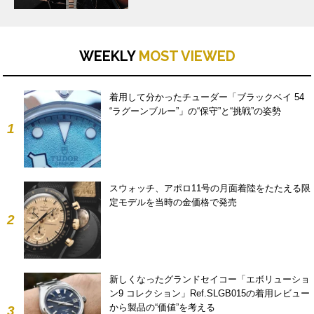
WEEKLY
MOST VIEWED
着用して分かったチューダー「ブラックベイ 54
“ラグーンブルー”」の“保守”と“挑戦”の姿勢
1
スウォッチ、アポロ11号の月面着陸をたたえる限
定モデルを当時の金価格で発売
2
新しくなったグランドセイコー「エボリューショ
ン9 コレクション」Ref.SLGB015の着用レビュー
から製品の“価値”を考える
3