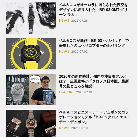
ベル&ロスがオーロラに照らされた夜空を
デザインに取り入れた「BR-03 GMT グリ
ーン ラム」
NEWS
2026.07.26
ベル&ロスが新作「BR-03 ヘリパッド」で
表現したのはヘリコプターのホバリング
NEWS
2026.07.02
2026年の新作時計、傾向や注目モデルと
は？ 広田雅将が『クロノス日本版』最新
号の見どころを解説！
FEATURE
2026.07.01
ベル＆ロスとエス・テー・デュポンのコラ
ボレーションモデル「BR-05 クロノ エス・
テー・デュポン」
NEWS
2026.06.10