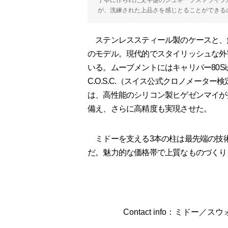
が、洗練された上品さを感じとることができる
ステンレススティール製のケースと、
のモデル。現代的でスタイリッシュな外
いる。ムーブメントにはキャリバー80S
C.O.S.C.（スイス公式クロノメータ
は、高性能のシリコン製ヒゲゼンマイが
備え、さらに高精度も実現させた。
ミドーを支える3本の柱は最先端の技
だ。魅力的な価格帯で上質なものづくり
Contact info：ミドー／スウ