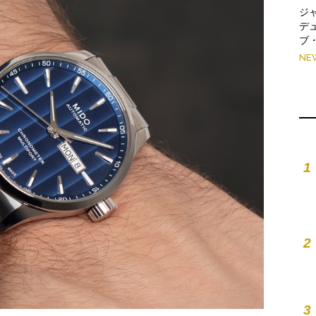
ジ
デ
ブ
NE
1
2
3