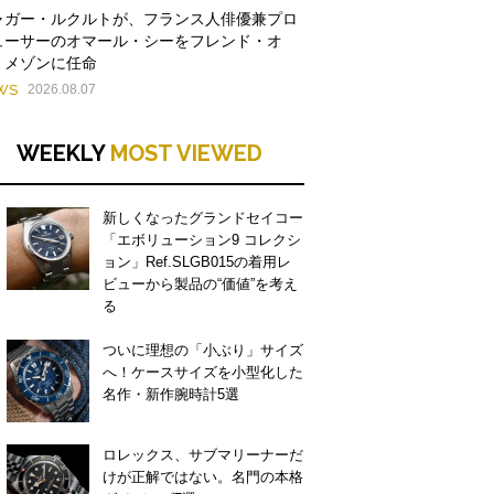
ャガー・ルクルトが、フランス人俳優兼プロ
ューサーのオマール・シーをフレンド・オ
・メゾンに任命
WS
2026.08.07
WEEKLY
MOST VIEWED
新しくなったグランドセイコー
「エボリューション9 コレクシ
ョン」Ref.SLGB015の着用レ
ビューから製品の“価値”を考え
る
ついに理想の「小ぶり」サイズ
へ！ケースサイズを小型化した
名作・新作腕時計5選
ロレックス、サブマリーナーだ
けが正解ではない。名門の本格