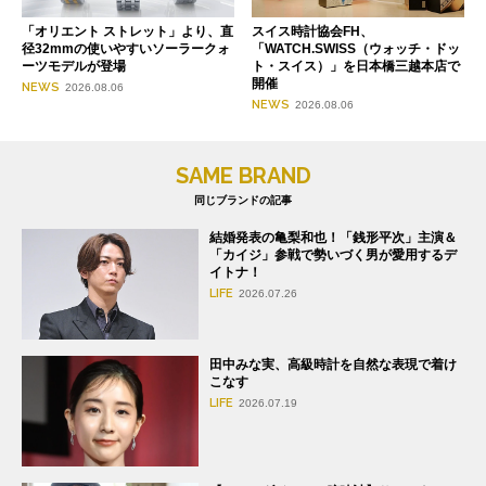
「オリエント ストレット」より、直
スイス時計協会FH、
径32mmの使いやすいソーラークォ
「WATCH.SWISS（ウォッチ・ドッ
ーツモデルが登場
ト・スイス）」を日本橋三越本店で
開催
NEWS
2026.08.06
NEWS
2026.08.06
SAME BRAND
同じブランドの記事
結婚発表の亀梨和也！「銭形平次」主演＆
「カイジ」参戦で勢いづく男が愛用するデ
イトナ！
LIFE
2026.07.26
田中みな実、高級時計を自然な表現で着け
こなす
LIFE
2026.07.19