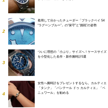
着用して分かったチューダー「ブラックベイ 54
“ラグーンブルー”」の“保守”と“挑戦”の姿勢
2
ついに理想の「小ぶり」サイズへ！ケースサイズ
を小型化した名作・新作腕時計5選
3
女性へ腕時計をプレゼントするなら。カルティエ
「タンク」「パンテール ドゥ カルティエ」「ベ
ニュワール」を勧める
4