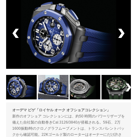
オーデマ ピゲ「ロイヤル オーク オフショアコレクション」
新作のオフショア コレクションには、約50 時間のパワーリザーブを
備えた自社製の自動巻きCal.3126/3840が搭載される。59石、2万
1600振動/時のクロノグラフムーブメントは、トランスパレントバッ
クから確認可能。22Kゴールド製のローターはオーナーにだけ許さ