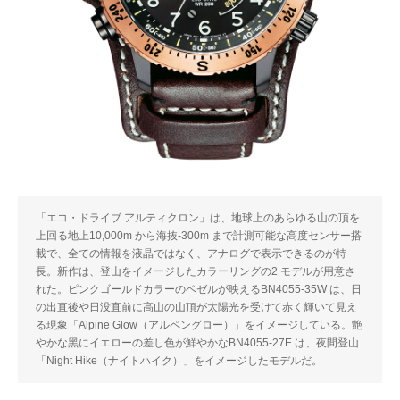
「エコ・ドライブ アルティクロン」は、地球上のあらゆる山の頂を
上回る地上10,000m から海抜-300m まで計測可能な高度センサー搭
載で、全ての情報を液晶ではなく、アナログで表示できるのが特
⻑。新作は、登山をイメージしたカラーリングの2 モデルが用意さ
れた。ピンクゴールドカラーのベゼルが映えるBN4055-35W は、日
の出直後や日没直前に高山の山頂が太陽光を受けて赤く輝いて見え
る現象「Alpine Glow（アルペングロー）」をイメージしている。艶
やかな⿊にイエローの差し⾊が鮮やかなBN4055-27E は、夜間登山
「Night Hike（ナイトハイク）」をイメージしたモデルだ。