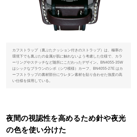
カフストラップ（裏ぶたクッション付きのストラップ）は、極寒の
環境下でも裏ぶたの金属が肌に触れないよう考慮した仕様で、カラ
ーリングやステッチなど随所にこだわったデザイン。BN4055-35W
はシックなブラウンのシボ（シワ模様）カーフ、BN4055-27E はカ
ーフストラップの裏材部分にウレタン素材を貼り合わせた強度の高
い仕様を採用している。
夜間の視認性を高めるため針や夜光
の⾊を使い分けた