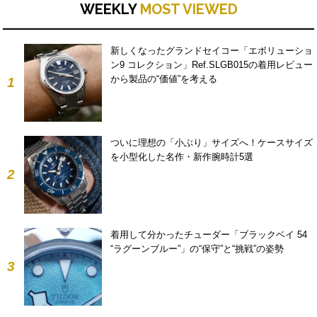
WEEKLY
MOST VIEWED
新しくなったグランドセイコー「エボリューショ
ン9 コレクション」Ref.SLGB015の着用レビュー
から製品の“価値”を考える
1
ついに理想の「小ぶり」サイズへ！ケースサイズ
を小型化した名作・新作腕時計5選
2
着用して分かったチューダー「ブラックベイ 54
“ラグーンブルー”」の“保守”と“挑戦”の姿勢
3