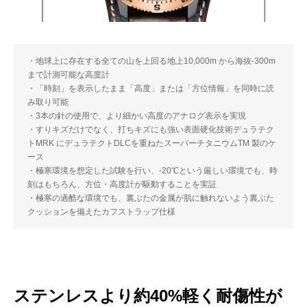
・地球上に存在する全ての山を上回る地上10,000m から海抜-300m
まで計測可能な高度計
・「時刻」を表示したまま「高度」または「方位情報」を同時に読
み取り可能
・3本の針の使用で、より細かい高度のアナログ表示を実現
・すりキズだけでなく、打ちキズにも強い表面硬化技術デュラテク
トMRK にデュラテクトDLCを重ねたスーパーチタニウムTM 製のケ
ース
・極寒環境を想定した試験を行い、-20℃という厳しい環境でも、時
刻はもちろん、方位・高度計が駆動することを実証
・極寒の過酷な環境でも、裏ぶたの金属が肌に触れないよう裏ぶた
クッションを備えたカフストラップ仕様
ステンレスより約40%軽く耐傷性が