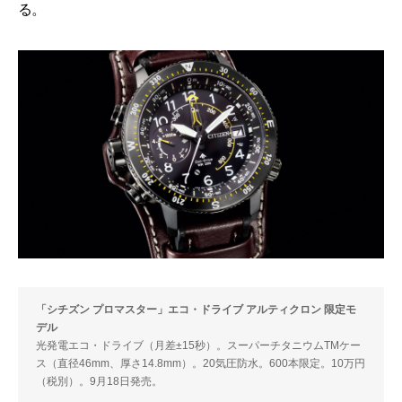
る。
「シチズン プロマスター」エコ・ドライブ アルティクロン 限定モ
デル
光発電エコ・ドライブ（月差±15秒）。スーパーチタニウムTMケー
ス（直径46mm、厚さ14.8mm）。20気圧防⽔。600本限定。10万円
（税別）。9月18日発売。