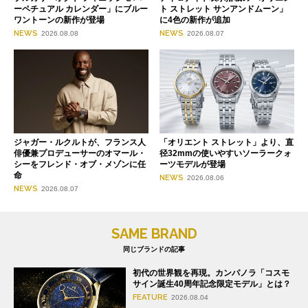
ーペチュアル カレンダー」にブルー
ト ストレット サンアンドムーン」
ワントーンの新作が登場
に4色の新作が追加
NEWS
NEWS
2026.08.08
2026.08.07
ジャガー・ルクルトが、フランス人
「オリエント ストレット」より、直
俳優兼プロデューサーのオマール・
径32mmの使いやすいソーラークォ
シーをフレンド・オブ・メゾンに任
ーツモデルが登場
命
NEWS
2026.08.06
NEWS
2026.08.07
SAME BRAND
同じブランドの記事
初代の世界観を再現。カンパノラ「コスモ
サイン誕生40周年記念限定モデル」とは？
FEATURE
2026.08.04