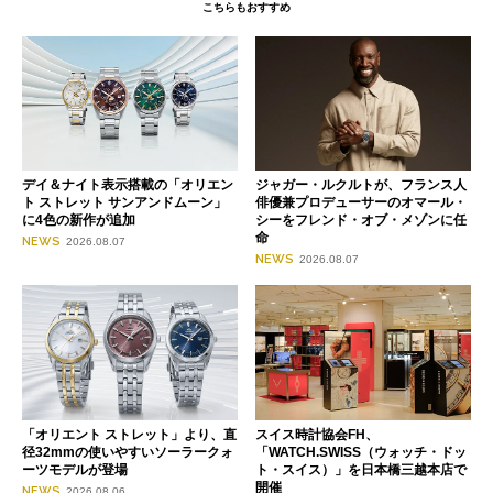
こちらもおすすめ
デイ＆ナイト表示搭載の「オリエン
ジャガー・ルクルトが、フランス人
ト ストレット サンアンドムーン」
俳優兼プロデューサーのオマール・
に4色の新作が追加
シーをフレンド・オブ・メゾンに任
命
NEWS
2026.08.07
NEWS
2026.08.07
「オリエント ストレット」より、直
スイス時計協会FH、
径32mmの使いやすいソーラークォ
「WATCH.SWISS（ウォッチ・ドッ
ーツモデルが登場
ト・スイス）」を日本橋三越本店で
開催
NEWS
2026.08.06