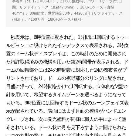
手巻き（cal.17DM06-DT）。21,600振動/時。パワーリザーブ約5日
間。サファイアケース（直径47.8mm）。18KRGケース（直径
46mm）。30m防水。世界限定60本。4420万円（サファイアケース
/ 税別）。4160万円（18KRGケース / 税別）
秒表示は、6時位置に配された、1分間に1回転するトゥー
ルビヨン上に設けられたインデックスで表示される。3時位
置のドーム状ディスプレイは、この時計のために開発され
た特許取得済みの機構を用いた第2時間帯が表示される。ド
ームの回転部分には24の時間帯に対応した24の都市名がプ
リントされており、ドームの裾野部分のリングに配された
目盛に沿って、24時間をかけて1回転する。立体的なV型の
針を用いて、希望するタイムゾーンを選べるようになって
もいる。9時位置には回転するドーム状のムーンフェイズ表
示が配されている。表面にはまず月面の模様がハンドエン
グレーブされ、次に発光塗料が同様に職人の手によって塗
布されている。ドーム状の月を見下ろすように開けられた
二つの丸型の窓は、それぞれ北半球と南半球から見える月