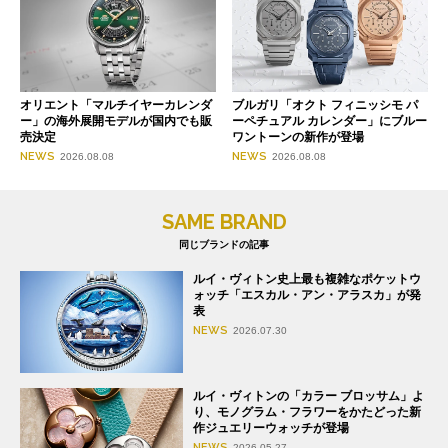
オリエント「マルチイヤーカレンダ
ブルガリ「オクト フィニッシモ パ
ー」の海外展開モデルが国内でも販
ーペチュアル カレンダー」にブルー
売決定
ワントーンの新作が登場
NEWS
NEWS
2026.08.08
2026.08.08
SAME BRAND
同じブランドの記事
ルイ・ヴィトン史上最も複雑なポケットウ
ォッチ「エスカル・アン・アラスカ」が発
表
NEWS
2026.07.30
ルイ・ヴィトンの「カラー ブロッサム」よ
り、モノグラム・フラワーをかたどった新
作ジュエリーウォッチが登場
NEWS
2026.05.27