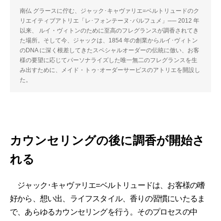
南仏 グラースに佇む、ジャック･キャヴァリエ=ベルトリュードのク
リエイティブアトリエ「レ･フォンテーヌ･パルフュメ」── 2012 年
以来、 ルイ・ヴィトンのために至高のフレグランスが調香されてき
た場所。そして今、ジャックは、1854 年の創業からルイ･ヴィトン
のDNA に深く根差してきたスペシャルオーダーの伝統に倣い、お客
様の要望に応じてパーソナライズした唯一無二のフレグランスを生
み出すために、メイド・トゥ･オーダーサービスのアトリエを開設し
た。
カウンセリングの後に調香が開始さ
れる
ジャック･キャヴァリエ=ベルトリュードは、お客様の嗜
好から、想い出、ライフスタイル、香りの習慣にいたるま
で、あらゆるカウンセリングを行う。そのプロセスの中