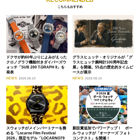
こちらもおすすめ
ドクサが約60年ぶりによみがえった
グラスヒュッテ・オリジナルが「グ
クロノグラフ機能付きダイバーズウ
ラスヒュッテ腕時計100周年記念
ォッチ「SUB 200 T.GRAPH II」を
展」を開催。55点の歴史的タイムピ
発表
ースが展示
NEWS
NEWS
2026.08.10
2026.08.10
スウォッチがメインパートナーを務
新設賞追加でパワーアップ！ ボー
める「Locarno Film Festival
ル ウォッチが「オーナーズ フォト
2026」限定モデル「LOCARNO79
コンテスト」を開催！