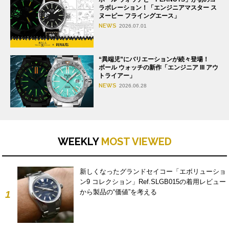
ラボレーション！「エンジニアマスター ス
ヌーピー フライングエース」
NEWS
2026.07.01
“異端児”にバリエーションが続々登場！
ボール ウォッチの新作「エンジニア III アウ
トライアー」
NEWS
2026.06.28
WEEKLY
MOST VIEWED
新しくなったグランドセイコー「エボリューショ
ン9 コレクション」Ref.SLGB015の着用レビュー
から製品の“価値”を考える
1