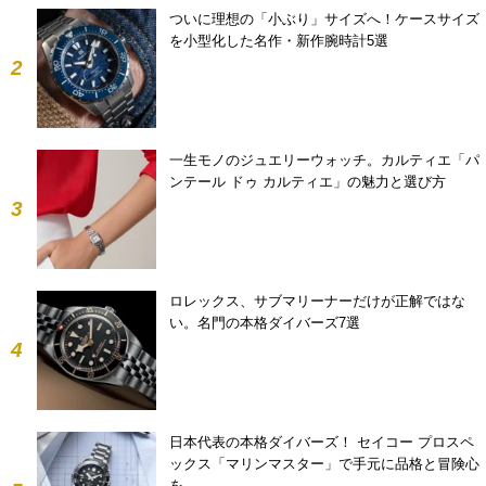
ついに理想の「小ぶり」サイズへ！ケースサイズ
を小型化した名作・新作腕時計5選
2
一生モノのジュエリーウォッチ。カルティエ「パ
ンテール ドゥ カルティエ」の魅力と選び方
3
ロレックス、サブマリーナーだけが正解ではな
い。名門の本格ダイバーズ7選
4
日本代表の本格ダイバーズ！ セイコー プロスペ
ックス「マリンマスター」で手元に品格と冒険心
を