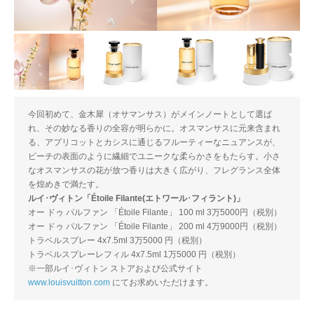
今回初めて、金木犀（オサマンサス）がメインノートとして選ば
れ、その妙なる香りの全容が明らかに。オスマンサスに元来含まれ
る、アプリコットとカシスに通じるフルーティーなニュアンスが、
ピーチの表面のように繊細でユニークな柔らかさをもたらす。小さ
なオスマンサスの花が放つ香りは大きく広がり、フレグランス全体
を煌めきで満たす。
ルイ･ヴィトン「Étoile Filante(エトワール･フィラント)」
オー ドゥ パルファン 「Étoile Filante」 100 ml 3万5000円（税別）
オー ドゥ パルファン 「Étoile Filante」 200 ml 4万9000円（税別）
トラベルスプレー 4x7.5ml 3万5000 円（税別）
トラベルスプレーレフィル 4x7.5ml 1万5000 円（税別）
※一部ルイ･ヴィトン ストアおよび公式サイト
www.louisvuitton.com
にてお求めいただけます。