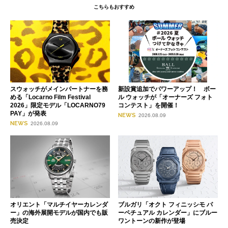
こちらもおすすめ
スウォッチがメインパートナーを務
新設賞追加でパワーアップ！ ボー
める「Locarno Film Festival
ル ウォッチが「オーナーズ フォト
2026」限定モデル「LOCARNO79
コンテスト」を開催！
PAY」が発表
NEWS
2026.08.09
NEWS
2026.08.09
オリエント「マルチイヤーカレンダ
ブルガリ「オクト フィニッシモ パ
ー」の海外展開モデルが国内でも販
ーペチュアル カレンダー」にブルー
売決定
ワントーンの新作が登場