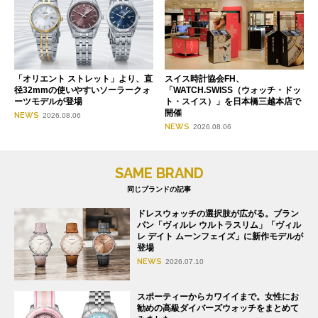
「オリエント ストレット」より、直
スイス時計協会FH、
径32mmの使いやすいソーラークォ
「WATCH.SWISS（ウォッチ・ドッ
ーツモデルが登場
ト・スイス）」を日本橋三越本店で
開催
NEWS
2026.08.06
NEWS
2026.08.06
SAME BRAND
同じブランドの記事
ドレスウォッチの選択肢が広がる。ブラン
パン「ヴィルレ ウルトラスリム」「ヴィル
レ デイト ムーンフェイズ」に新作モデルが
登場
NEWS
2026.07.10
スポーティーからカワイイまで。女性にお
勧めの高級ダイバーズウォッチをまとめて