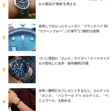
から製品の“価値”を考える
1
着用して分かったチューダー「ブラックベイ 54
“ラグーンブルー”」の“保守”と“挑戦”の姿勢
2
ついに理想の「小ぶり」サイズへ！ケースサイズ
を小型化した名作・新作腕時計5選
3
女性へ腕時計をプレゼントするなら。カルティエ
「タンク」「パンテール ドゥ カルティエ」「ベ
ニュワール」を勧める
4