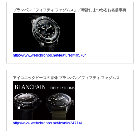
ブランパン「フィフティ ファゾムス」／時計にまつわるお名前事典
http://www.webchronos.net/features/40570/
アイコニックピースの肖像 ブランパン／フィフティ ファゾムス
http://www.webchronos.net/iconic/24714/