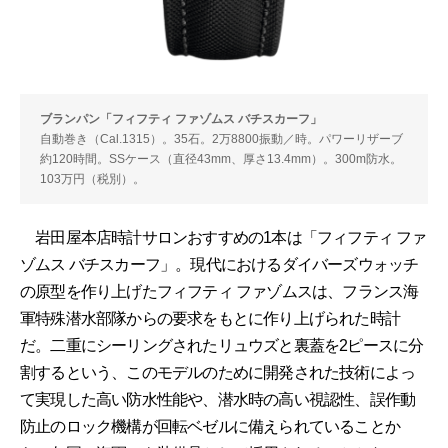
ブランパン「フィフティ ファゾムス バチスカーフ」
自動巻き（Cal.1315）。35石。2万8800振動／時。パワーリザーブ
約120時間。SSケース（直径43mm、厚さ13.4mm）。300m防水。
103万円（税別）。
岩田屋本店時計サロンおすすめの1本は「フィフティ ファ
ゾムス バチスカーフ」。現代におけるダイバーズウォッチ
の原型を作り上げたフィフティ ファゾムスは、フランス海
軍特殊潜水部隊からの要求をもとに作り上げられた時計
だ。二重にシーリングされたリュウズと裏蓋を2ピースに分
割するという、このモデルのために開発された技術によっ
て実現した高い防水性能や、潜水時の高い視認性、誤作動
防止のロック機構が回転ベゼルに備えられていることか