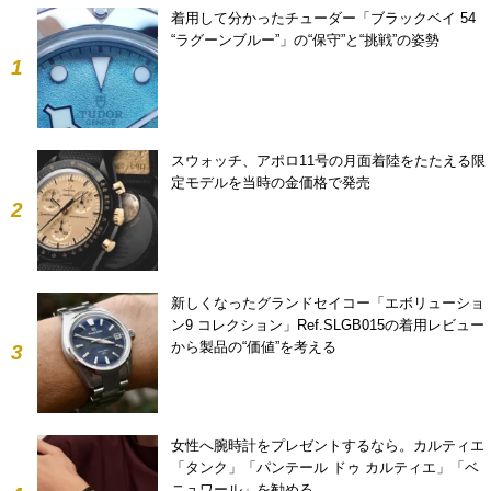
着用して分かったチューダー「ブラックベイ 54
“ラグーンブルー”」の“保守”と“挑戦”の姿勢
1
スウォッチ、アポロ11号の月面着陸をたたえる限
定モデルを当時の金価格で発売
2
新しくなったグランドセイコー「エボリューショ
ン9 コレクション」Ref.SLGB015の着用レビュー
から製品の“価値”を考える
3
女性へ腕時計をプレゼントするなら。カルティエ
「タンク」「パンテール ドゥ カルティエ」「ベ
ニュワール」を勧める